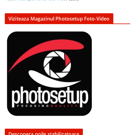
Viziteaza Magazinul Photosetup Foto-Video
Descopera noile stabilizatoare