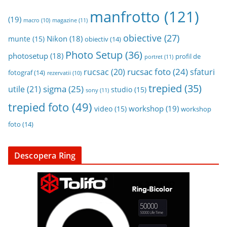
manfrotto
(121)
(19)
magazine
(11)
macro
(10)
obiective
(27)
Nikon
(18)
munte
(15)
obiectiv
(14)
Photo Setup
(36)
photosetup
(18)
profil de
portret
(11)
rucsac foto
(24)
rucsac
(20)
sfaturi
fotograf
(14)
rezervatii
(10)
trepied
(35)
sigma
(25)
utile
(21)
studio
(15)
sony
(11)
trepied foto
(49)
workshop
(19)
video
(15)
workshop
foto
(14)
Descopera Ring