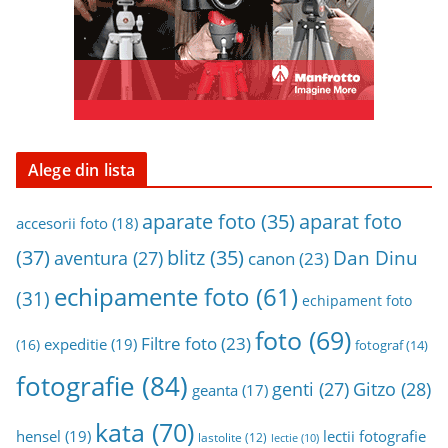
i
v
a
Alege din lista
aparat foto
aparate foto
(35)
accesorii foto
(18)
(37)
blitz
(35)
Dan Dinu
aventura
(27)
canon
(23)
echipamente foto
(61)
(31)
echipament foto
foto
(69)
Filtre foto
(23)
expeditie
(19)
(16)
fotograf
(14)
fotografie
(84)
genti
(27)
Gitzo
(28)
geanta
(17)
kata
(70)
hensel
(19)
lectii fotografie
lastolite
(12)
lectie
(10)