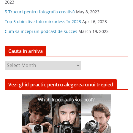
2023
5 Trucuri pentru fotografia creativă
May 8, 2023
Top 5 obiective foto mirrorless în 2023
April 6, 2023
Cum să începi un podcast de succes
March 19, 2023
Cauta in arhiva
C
a
u
Vezi ghid practic pentru alegerea unui trepied
t
a
i
n
a
r
h