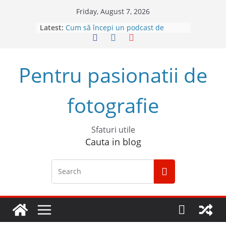
Skip
Friday, August 7, 2026
to
Latest:
Cum să începi un podcast de
content
succes
Descoperă Sony ZV-E1, prima
cameră full frame pentru vlog
Pentru pasionatii de
4 sfaturi pentru cele mai bune
fotografii spontane
5 Trucuri pentru fotografia creativă
fotografie
Top 5 obiective foto mirrorless în
2023
Sfaturi utile
Cauta in blog