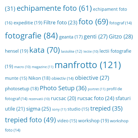
echipamente foto
(61)
(31)
echipament foto
foto
(69)
Filtre foto
(23)
expeditie
(19)
(16)
fotograf
(14)
fotografie
(84)
genti
(27)
Gitzo
(28)
geanta
(17)
kata
(70)
hensel
(19)
lectii fotografie
lastolite
(12)
lectie
(10)
manfrotto
(121)
(19)
magazine
(11)
macro
(10)
obiective
(27)
Nikon
(18)
munte
(15)
obiectiv
(14)
Photo Setup
(36)
photosetup
(18)
profil de
portret
(11)
rucsac foto
(24)
rucsac
(20)
sfaturi
fotograf
(14)
rezervatii
(10)
trepied
(35)
sigma
(25)
utile
(21)
studio
(15)
sony
(11)
trepied foto
(49)
workshop
(19)
video
(15)
workshop
foto
(14)