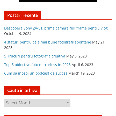
Postari recente
Descoperă Sony ZV-E1, prima cameră full frame pentru vlog
October 9, 2024
4 sfaturi pentru cele mai bune fotografii spontane
May 21,
2023
5 Trucuri pentru fotografia creativă
May 8, 2023
Top 5 obiective foto mirrorless în 2023
April 6, 2023
Cum să începi un podcast de succes
March 19, 2023
Cauta in arhiva
C
a
u