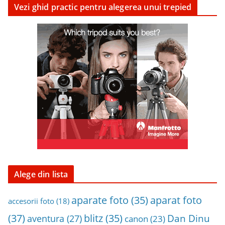
Vezi ghid practic pentru alegerea unui trepied
t
a
i
n
a
r
h
i
v
a
Alege din lista
aparat foto
aparate foto
(35)
accesorii foto
(18)
(37)
blitz
(35)
Dan Dinu
aventura
(27)
canon
(23)