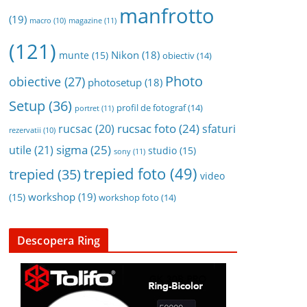
manfrotto
(19)
magazine
(11)
macro
(10)
(121)
Nikon
(18)
munte
(15)
obiectiv
(14)
Photo
obiective
(27)
photosetup
(18)
Setup
(36)
profil de fotograf
(14)
portret
(11)
rucsac foto
(24)
rucsac
(20)
sfaturi
rezervatii
(10)
sigma
(25)
utile
(21)
studio
(15)
sony
(11)
trepied foto
(49)
trepied
(35)
video
workshop
(19)
(15)
workshop foto
(14)
Descopera Ring