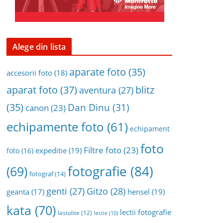
Alege din lista
aparate foto
(35)
accesorii foto
(18)
aparat foto
(37)
blitz
aventura
(27)
(35)
Dan Dinu
(31)
canon
(23)
echipamente foto
(61)
echipament
foto
Filtre foto
(23)
expeditie
(19)
foto
(16)
fotografie
(84)
(69)
fotograf
(14)
genti
(27)
Gitzo
(28)
geanta
(17)
hensel
(19)
kata
(70)
lectii fotografie
lastolite
(12)
lectie
(10)