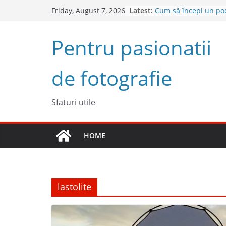
Skip
Latest:
Cum să începi un po
Friday, August 7, 2026
to
succes
Descoperă Sony ZV-E
content
Pentru pasionatii
cameră full frame pe
4 sfaturi pentru cel
fotografii spontane
de fotografie
5 Trucuri pentru foto
Top 5 obiective foto 
2023
Sfaturi utile
HOME
lastolite