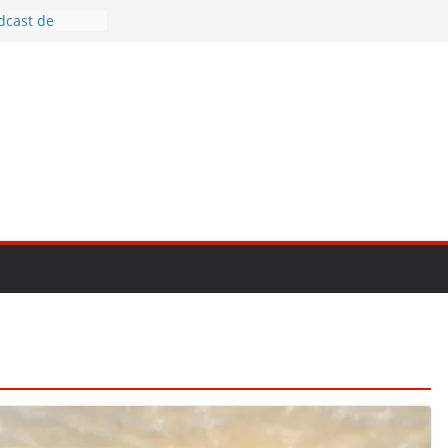
dcast de
1, prima
ntru vlog
e mai bune
grafia creativă
mirrorless în