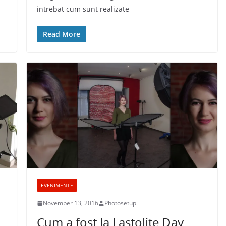
intrebat cum sunt realizate
Read More
EVENIMENTE
November 13, 2016
Photosetup
Cum a fost la Lastolite Day