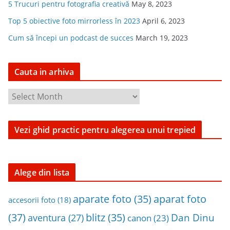
5 Trucuri pentru fotografia creativă
May 8, 2023
Top 5 obiective foto mirrorless în 2023
April 6, 2023
Cum să începi un podcast de succes
March 19, 2023
Cauta in arhiva
C
a
u
Vezi ghid practic pentru alegerea unui trepied
t
a
i
n
Alege din lista
a
aparat foto
aparate foto
(35)
r
accesorii foto
(18)
h
(37)
blitz
(35)
Dan Dinu
aventura
(27)
canon
(23)
i