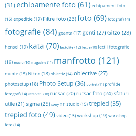
echipamente foto
(61)
v
(31)
echipament foto
a
foto
(69)
Filtre foto
(23)
expeditie
(19)
(16)
fotograf
(14)
fotografie
(84)
genti
(27)
Gitzo
(28)
geanta
(17)
kata
(70)
hensel
(19)
lectii fotografie
lastolite
(12)
lectie
(10)
manfrotto
(121)
(19)
magazine
(11)
macro
(10)
obiective
(27)
Nikon
(18)
munte
(15)
obiectiv
(14)
Photo Setup
(36)
photosetup
(18)
profil de
portret
(11)
rucsac foto
(24)
rucsac
(20)
sfaturi
fotograf
(14)
rezervatii
(10)
trepied
(35)
sigma
(25)
utile
(21)
studio
(15)
sony
(11)
trepied foto
(49)
workshop
(19)
video
(15)
workshop
foto
(14)