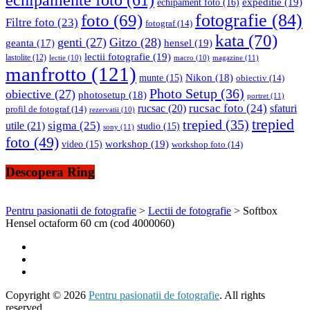
expeditie
(19)
echipament foto
(16)
fotografie
(84)
foto
(69)
Filtre foto
(23)
fotograf
(14)
kata
(70)
genti
(27)
Gitzo
(28)
hensel
(19)
geanta
(17)
lectii fotografie
(19)
lastolite
(12)
magazine
(11)
lectie
(10)
macro
(10)
manfrotto
(121)
Nikon
(18)
munte
(15)
obiectiv
(14)
Photo Setup
(36)
obiective
(27)
photosetup
(18)
portret
(11)
rucsac foto
(24)
rucsac
(20)
sfaturi
profil de fotograf
(14)
rezervatii
(10)
trepied
trepied
(35)
sigma
(25)
utile
(21)
studio
(15)
sony
(11)
foto
(49)
workshop
(19)
video
(15)
workshop foto
(14)
Descopera Ring
Pentru pasionatii de fotografie
>
Lectii de fotografie
>
Softbox
Hensel octaform 60 cm (cod 4000060)
Copyright © 2026
Pentru pasionatii de fotografie
. All rights
reserved.