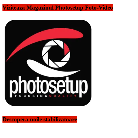
Viziteaza Magazinul Photosetup Foto-Video
Descopera noile stabilizatoare