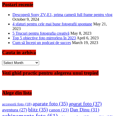
Postari recente
Descoperă Sony ZV-E1, prima cameră full frame pentru vlog
October 9, 2024
4 sfaturi pentru cele mai bune fotografii spontane
May 21,
2023
5 Trucuri pentru fotografia creativă
May 8, 2023
Top 5 obiective foto mirrorless în 2023
April 6, 2023
Cum să începi un podcast de succes
March 19, 2023
Cauta in arhiva
Cauta
in
arhiva
Vezi ghid practic pentru alegerea unui trepied
Alege din lista
aparate foto
(35)
aparat foto
(37)
accesorii foto
(18)
blitz
(35)
Dan Dinu
(31)
aventura
(27)
canon
(23)
echipamente foto
(61)