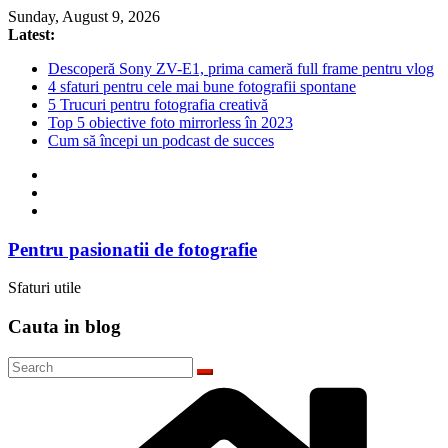
Skip
Sunday, August 9, 2026
to
Latest:
content
Descoperă Sony ZV-E1, prima cameră full frame pentru vlog
4 sfaturi pentru cele mai bune fotografii spontane
5 Trucuri pentru fotografia creativă
Top 5 obiective foto mirrorless în 2023
Cum să începi un podcast de succes
Pentru pasionatii de fotografie
Sfaturi utile
Cauta in blog