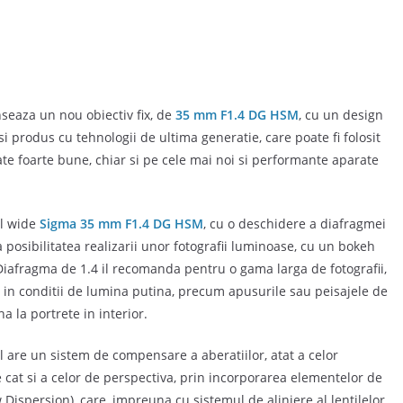
seaza un nou obiectiv fix, de
35 mm F1.4 DG HSM
, cu un design
si produs cu tehnologii de ultima generatie, care poate fi folosit
ate foarte bune, chiar si pe cele mai noi si performante aparate
ul wide
Sigma 35 mm F1.4 DG HSM
, cu o deschidere a diafragmei
ra posibilitatea realizarii unor fotografii luminoase, cu un bokeh
 Diafragma de 1.4 il recomanda pentru o gama larga de fotografii,
e in conditii de lumina putina, precum apusurile sau peisajele de
a la portrete in interior.
l are un sistem de compensare a aberatiilor, atat a celor
 cat si a celor de perspectiva, prin incorporarea elementelor de
w Dispersion), care, impreuna cu sistemul de aliniere al lentilelor,