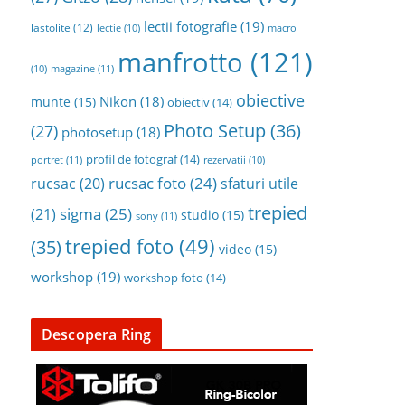
lectii fotografie
(19)
lastolite
(12)
lectie
(10)
macro
manfrotto
(121)
magazine
(11)
(10)
obiective
Nikon
(18)
munte
(15)
obiectiv
(14)
Photo Setup
(36)
(27)
photosetup
(18)
profil de fotograf
(14)
portret
(11)
rezervatii
(10)
rucsac foto
(24)
rucsac
(20)
sfaturi utile
trepied
sigma
(25)
(21)
studio
(15)
sony
(11)
trepied foto
(49)
(35)
video
(15)
workshop
(19)
workshop foto
(14)
Descopera Ring