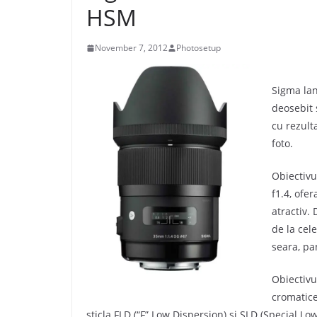
HSM
November 7, 2012
Photosetup
Sigma lan
deosebit 
cu rezult
foto.
Obiectiv
f1.4, ofe
atractiv.
de la cel
seara, pan
Obiectivu
cromatice
sticla FLD (“F” Low Dispersion) si SLD (Special Lo