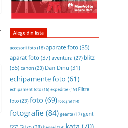
Alege din lista
aparate foto
(35)
accesorii foto
(18)
aparat foto
(37)
blitz
aventura
(27)
(35)
Dan Dinu
(31)
canon
(23)
echipamente foto
(61)
Filtre
expeditie
(19)
echipament foto
(16)
foto
(69)
foto
(23)
fotograf
(14)
fotografie
(84)
genti
geanta
(17)
kata
(70)
(27)
Gitzo
(28)
hensel
(19)