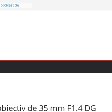
 podcast de
V-E1, prima
 pentru vlog
cele mai bune
ne
otografia creativă
to mirrorless în
obiectiv de 35 mm F1.4 DG