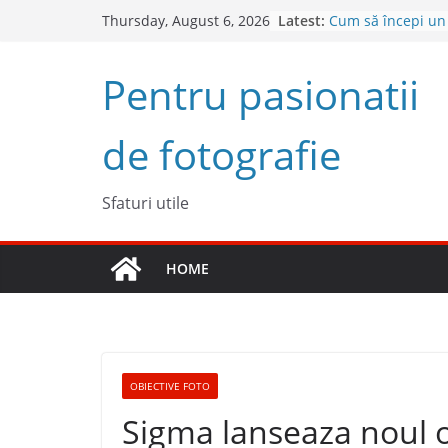
Skip
Latest:
Cum să începi un
Thursday, August 6, 2026
to
succes
Descoperă Sony Z
content
Pentru pasionatii
cameră full frame
4 sfaturi pentru 
fotografii sponta
de fotografie
5 Trucuri pentru f
Top 5 obiective fo
2023
Sfaturi utile
HOME
OBIECTIVE FOTO
Sigma lanseaza noul 