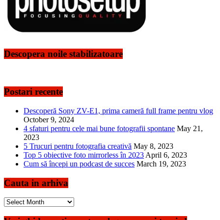
Descopera noile stabilizatoare
Postari recente
Descoperă Sony ZV-E1, prima cameră full frame pentru vlog
October 9, 2024
4 sfaturi pentru cele mai bune fotografii spontane
May 21,
2023
5 Trucuri pentru fotografia creativă
May 8, 2023
Top 5 obiective foto mirrorless în 2023
April 6, 2023
Cum să începi un podcast de succes
March 19, 2023
Cauta in arhiva
Cauta
in
arhiva