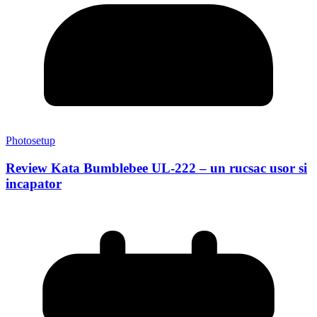
Photosetup
Review Kata Bumblebee UL-222 – un rucsac usor si
incapator