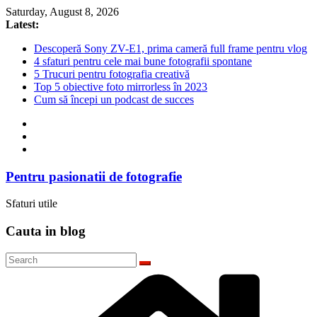
Skip
Saturday, August 8, 2026
to
Latest:
content
Descoperă Sony ZV-E1, prima cameră full frame pentru vlog
4 sfaturi pentru cele mai bune fotografii spontane
5 Trucuri pentru fotografia creativă
Top 5 obiective foto mirrorless în 2023
Cum să începi un podcast de succes
Pentru pasionatii de fotografie
Sfaturi utile
Cauta in blog