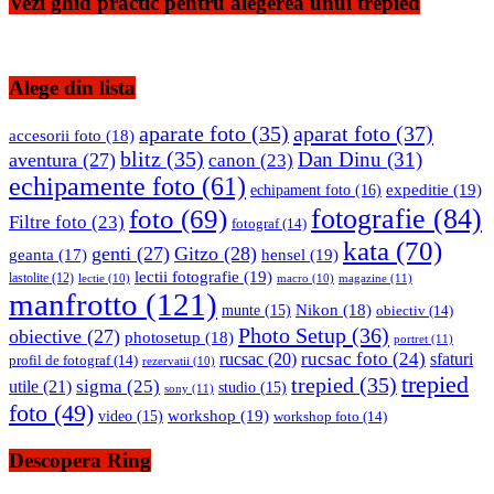
Vezi ghid practic pentru alegerea unui trepied
Alege din lista
aparate foto
(35)
aparat foto
(37)
accesorii foto
(18)
blitz
(35)
Dan Dinu
(31)
aventura
(27)
canon
(23)
echipamente foto
(61)
expeditie
(19)
echipament foto
(16)
fotografie
(84)
foto
(69)
Filtre foto
(23)
fotograf
(14)
kata
(70)
genti
(27)
Gitzo
(28)
hensel
(19)
geanta
(17)
lectii fotografie
(19)
lastolite
(12)
magazine
(11)
lectie
(10)
macro
(10)
manfrotto
(121)
Nikon
(18)
munte
(15)
obiectiv
(14)
Photo Setup
(36)
obiective
(27)
photosetup
(18)
portret
(11)
rucsac foto
(24)
rucsac
(20)
sfaturi
profil de fotograf
(14)
rezervatii
(10)
trepied
trepied
(35)
sigma
(25)
utile
(21)
studio
(15)
sony
(11)
foto
(49)
workshop
(19)
video
(15)
workshop foto
(14)
Descopera Ring