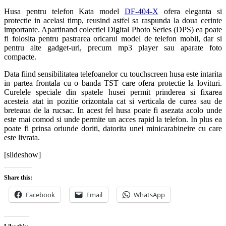
Husa pentru telefon Kata model
DF-404-X
ofera eleganta si
protectie in acelasi timp, reusind astfel sa raspunda la doua cerinte
importante. Apartinand colectiei Digital Photo Series (DPS) ea poate
fi folosita pentru pastrarea oricarui model de telefon mobil, dar si
pentru alte gadget-uri, precum mp3 player sau aparate foto
compacte.
Data fiind sensibilitatea telefoanelor cu touchscreen husa este intarita
in partea frontala cu o banda TST care ofera protectie la lovituri.
Curelele speciale din spatele husei permit prinderea si fixarea
acesteia atat in pozitie orizontala cat si verticala de curea sau de
breteaua de la rucsac. In acest fel husa poate fi asezata acolo unde
este mai comod si unde permite un acces rapid la telefon. In plus ea
poate fi prinsa oriunde doriti, datorita unei minicarabineire cu care
este livrata.
[slideshow]
Share this:
Facebook
Email
WhatsApp