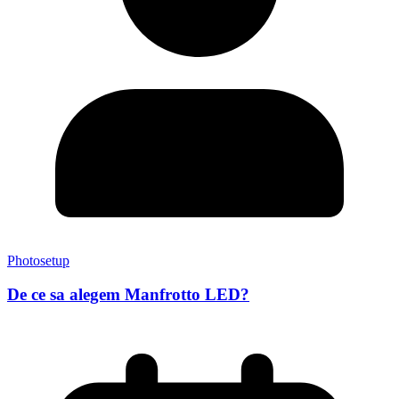
Photosetup
De ce sa alegem Manfrotto LED?