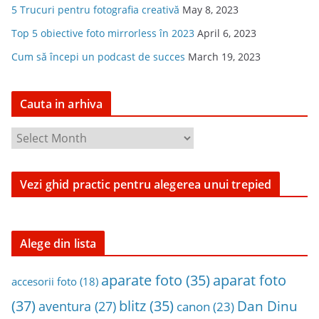
5 Trucuri pentru fotografia creativă
May 8, 2023
Top 5 obiective foto mirrorless în 2023
April 6, 2023
Cum să începi un podcast de succes
March 19, 2023
Cauta in arhiva
C
a
u
Vezi ghid practic pentru alegerea unui trepied
t
a
i
n
Alege din lista
a
aparat foto
aparate foto
(35)
r
accesorii foto
(18)
h
(37)
blitz
(35)
Dan Dinu
aventura
(27)
canon
(23)
i