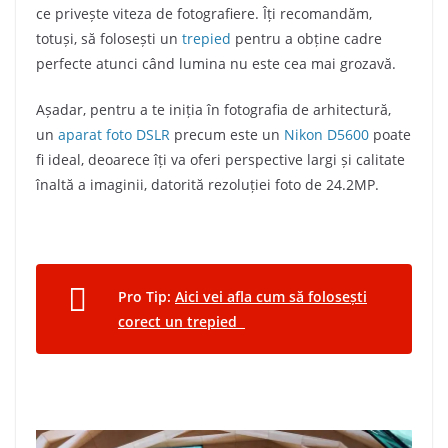
ce privește viteza de fotografiere. Îți recomandăm,
totuși, să folosești un
trepied
pentru a obține cadre
perfecte atunci când lumina nu este cea mai grozavă.
Așadar, pentru a te iniția în fotografia de arhitectură,
un
aparat foto DSLR
precum este un
Nikon D5600
poate
fi ideal, deoarece îți va oferi perspective largi și calitate
înaltă a imaginii, datorită rezoluției foto de 24.2MP.
Pro Tip:
Aici vei afla cum să folosești
corect un trepied