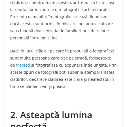
clădire, iar pentru toate acestea, ar trebui să fie incluși
la rândul lor în cadrele din fotografiile arhitecturale.
Prezența oamenilor în fotografie creează dinamism
dacă aceștia sunt prinși în mișcare, pot aduce culoare
sau chiar să dea senzația de familiaritate, de relație
personală între om și loc.
Dacă în jurul clădirii pe care îți propui să o fotografiezi
sunt multe persoane care trec pe stradă, folosește-te
de
trepied
și fotografiază cu expunere îndelungată. Prin
aceste tipuri de fotografii poți sublinia atemporalitatea
clădirilor, deoarece clădirea este clară și neafectată, în
timp ce oamenii vin și pleacă.
2. Așteaptă lumina
perfectă