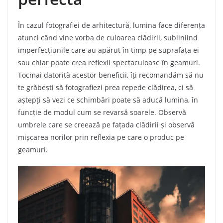
În cazul fotografiei de arhitectură, lumina face diferența
atunci când vine vorba de culoarea clădirii, subliniind
imperfecțiunile care au apărut în timp pe suprafața ei
sau chiar poate crea reflexii spectaculoase în geamuri.
Tocmai datorită acestor beneficii, îți recomandăm să nu
te grăbești să fotografiezi prea repede clădirea, ci să
aștepți să vezi ce schimbări poate să aducă lumina, în
funcție de modul cum se revarsă soarele. Observă
umbrele care se creează pe fațada clădirii și observă
mișcarea norilor prin reflexia pe care o produc pe
geamuri.