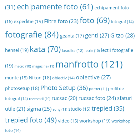
echipamente foto
(61)
v
(31)
echipament foto
a
foto
(69)
Filtre foto
(23)
expeditie
(19)
(16)
fotograf
(14)
fotografie
(84)
genti
(27)
Gitzo
(28)
geanta
(17)
kata
(70)
hensel
(19)
lectii fotografie
lastolite
(12)
lectie
(10)
manfrotto
(121)
(19)
magazine
(11)
macro
(10)
obiective
(27)
Nikon
(18)
munte
(15)
obiectiv
(14)
Photo Setup
(36)
photosetup
(18)
profil de
portret
(11)
rucsac foto
(24)
rucsac
(20)
sfaturi
fotograf
(14)
rezervatii
(10)
trepied
(35)
sigma
(25)
utile
(21)
studio
(15)
sony
(11)
trepied foto
(49)
workshop
(19)
video
(15)
workshop
foto
(14)