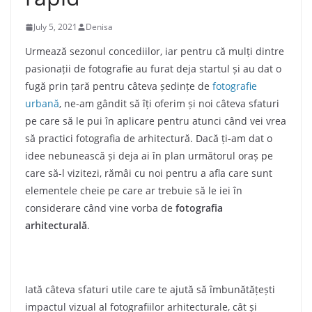
July 5, 2021
Denisa
Urmează sezonul concediilor, iar pentru că mulți dintre
pasionații de fotografie au furat deja startul și au dat o
fugă prin țară pentru câteva ședințe de
fotografie
urbană
, ne-am gândit să îți oferim și noi câteva sfaturi
pe care să le pui în aplicare pentru atunci când vei vrea
să practici fotografia de arhitectură. Dacă ți-am dat o
idee nebunească și deja ai în plan următorul oraș pe
care să-l vizitezi, rămâi cu noi pentru a afla care sunt
elementele cheie pe care ar trebuie să le iei în
considerare când vine vorba de
fotografia
arhitecturală
.
I
ată câteva sfaturi utile care te ajută să îmbunătățești
impactul vizual al fotografiilor arhitecturale, cât și