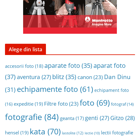
i
v
a
Alege din lista
aparat foto
aparate foto
(35)
accesorii foto
(18)
(37)
blitz
(35)
Dan Dinu
aventura
(27)
canon
(23)
echipamente foto
(61)
(31)
echipament foto
foto
(69)
Filtre foto
(23)
expeditie
(19)
(16)
fotograf
(14)
fotografie
(84)
genti
(27)
Gitzo
(28)
geanta
(17)
kata
(70)
hensel
(19)
lectii fotografie
lastolite
(12)
lectie
(10)