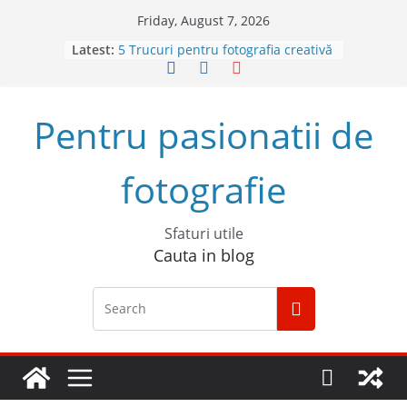
Skip
Friday, August 7, 2026
4 sfaturi pentru cele mai bune
to
Latest:
fotografii spontane
content
5 Trucuri pentru fotografia creativă
Top 5 obiective foto mirrorless în
2023
Pentru pasionatii de
Cum să începi un podcast de
succes
Descoperă Sony ZV-E1, prima
fotografie
cameră full frame pentru vlog
Sfaturi utile
Cauta in blog