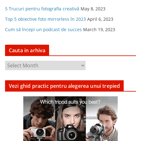
5 Trucuri pentru fotografia creativă
May 8, 2023
Top 5 obiective foto mirrorless în 2023
April 6, 2023
Cum să începi un podcast de succes
March 19, 2023
Cauta in arhiva
C
a
u
Vezi ghid practic pentru alegerea unui trepied
t
a
i
n
a
r
h