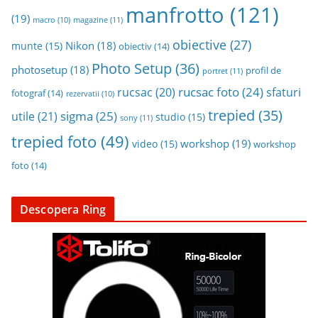
manfrotto
(121)
(19)
magazine
(11)
macro
(10)
obiective
(27)
Nikon
(18)
munte
(15)
obiectiv
(14)
Photo Setup
(36)
photosetup
(18)
profil de
portret
(11)
rucsac foto
(24)
rucsac
(20)
sfaturi
fotograf
(14)
rezervatii
(10)
trepied
(35)
sigma
(25)
utile
(21)
studio
(15)
sony
(11)
trepied foto
(49)
workshop
(19)
video
(15)
workshop
foto
(14)
Descopera Ring