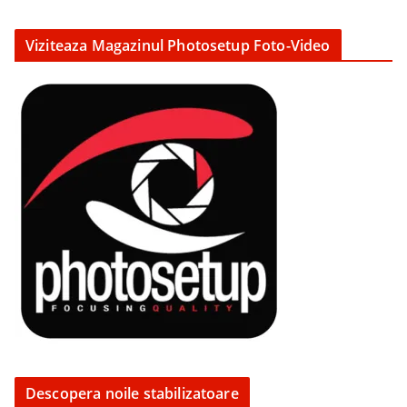
Viziteaza Magazinul Photosetup Foto-Video
Descopera noile stabilizatoare