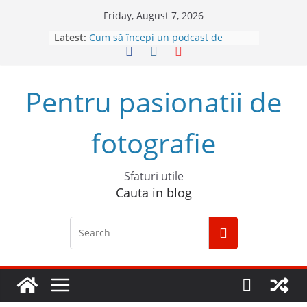
Skip
Friday, August 7, 2026
to
Latest:
Cum să începi un podcast de
content
succes
Descoperă Sony ZV-E1, prima
cameră full frame pentru vlog
Pentru pasionatii de
4 sfaturi pentru cele mai bune
fotografii spontane
5 Trucuri pentru fotografia creativă
fotografie
Top 5 obiective foto mirrorless în
2023
Sfaturi utile
Cauta in blog