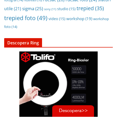
rezervatii
(10)
trepied
(35)
sigma
(25)
utile
(21)
studio
(15)
sony
(11)
trepied foto
(49)
workshop
(19)
video
(15)
workshop
foto
(14)
Descopera Ring