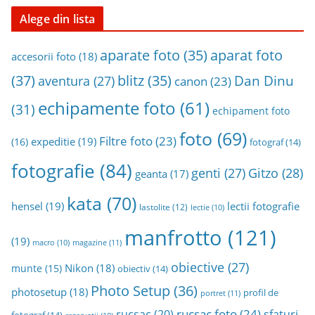
Alege din lista
aparat foto
aparate foto
(35)
accesorii foto
(18)
(37)
blitz
(35)
Dan Dinu
aventura
(27)
canon
(23)
echipamente foto
(61)
(31)
echipament foto
foto
(69)
Filtre foto
(23)
expeditie
(19)
(16)
fotograf
(14)
fotografie
(84)
genti
(27)
Gitzo
(28)
geanta
(17)
kata
(70)
hensel
(19)
lectii fotografie
lastolite
(12)
lectie
(10)
manfrotto
(121)
(19)
magazine
(11)
macro
(10)
obiective
(27)
Nikon
(18)
munte
(15)
obiectiv
(14)
Photo Setup
(36)
photosetup
(18)
profil de
portret
(11)
rucsac foto
(24)
rucsac
(20)
sfaturi
fotograf
(14)