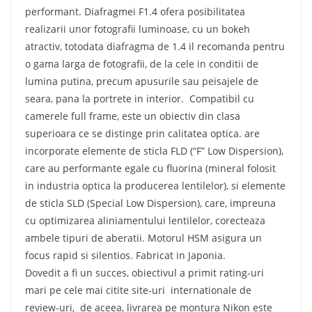
performant. Diafragmei F1.4 ofera posibilitatea
realizarii unor fotografii luminoase, cu un bokeh
atractiv, totodata diafragma de 1.4 il recomanda pentru
o gama larga de fotografii, de la cele in conditii de
lumina putina, precum apusurile sau peisajele de
seara, pana la portrete in interior. Compatibil cu
camerele full frame, este un obiectiv din clasa
superioara ce se distinge prin calitatea optica. are
incorporate elemente de sticla FLD (“F” Low Dispersion),
care au performante egale cu fluorina (mineral folosit
in industria optica la producerea lentilelor), si elemente
de sticla SLD (Special Low Dispersion), care, impreuna
cu optimizarea aliniamentului lentilelor, corecteaza
ambele tipuri de aberatii. Motorul HSM asigura un
focus rapid si silentios. Fabricat in Japonia.
Dovedit a fi un succes, obiectivul a primit rating-uri
mari pe cele mai citite site-uri internationale de
review-uri, de aceea, livrarea pe montura Nikon este