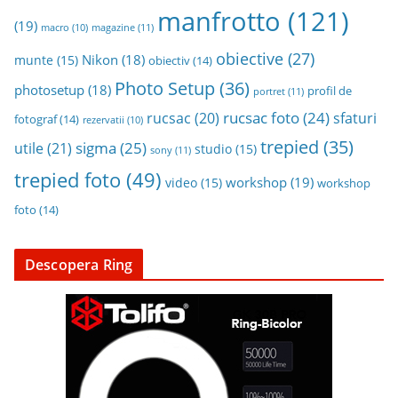
manfrotto
(121)
(19)
magazine
(11)
macro
(10)
obiective
(27)
Nikon
(18)
munte
(15)
obiectiv
(14)
Photo Setup
(36)
photosetup
(18)
profil de
portret
(11)
rucsac foto
(24)
rucsac
(20)
sfaturi
fotograf
(14)
rezervatii
(10)
trepied
(35)
sigma
(25)
utile
(21)
studio
(15)
sony
(11)
trepied foto
(49)
workshop
(19)
video
(15)
workshop
foto
(14)
Descopera Ring