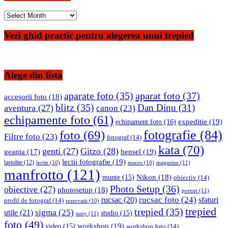
Cauta
in
arhiva
Vezi ghid practic pentru alegerea unui trepied
Alege din lista
aparate foto
(35)
aparat foto
(37)
accesorii foto
(18)
blitz
(35)
Dan Dinu
(31)
aventura
(27)
canon
(23)
echipamente foto
(61)
expeditie
(19)
echipament foto
(16)
fotografie
(84)
foto
(69)
Filtre foto
(23)
fotograf
(14)
kata
(70)
genti
(27)
Gitzo
(28)
hensel
(19)
geanta
(17)
lectii fotografie
(19)
lastolite
(12)
magazine
(11)
lectie
(10)
macro
(10)
manfrotto
(121)
Nikon
(18)
munte
(15)
obiectiv
(14)
Photo Setup
(36)
obiective
(27)
photosetup
(18)
portret
(11)
rucsac foto
(24)
rucsac
(20)
sfaturi
profil de fotograf
(14)
rezervatii
(10)
trepied
trepied
(35)
sigma
(25)
utile
(21)
studio
(15)
sony
(11)
foto
(49)
workshop
(19)
video
(15)
workshop foto
(14)