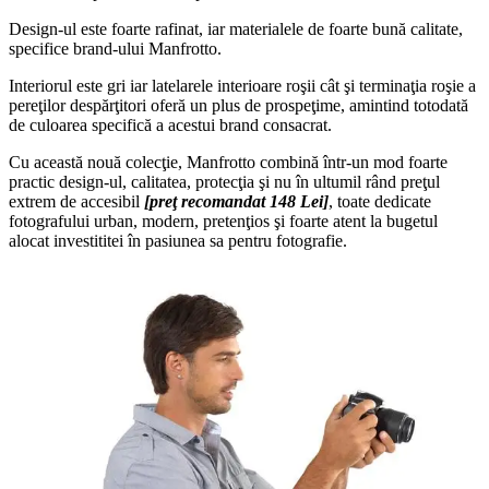
Design-ul este foarte rafinat, iar materialele de foarte bună calitate,
specifice brand-ului Manfrotto.
Interiorul este gri iar latelarele interioare roşii cât şi terminaţia roşie a
pereţilor despărţitori oferă un plus de prospeţime, amintind totodată
de culoarea specifică a acestui brand consacrat.
Cu această nouă colecţie, Manfrotto combină într-un mod foarte
practic design-ul, calitatea, protecţia şi nu în ultumil rând preţul
extrem de accesibil
[preţ recomandat 148 Lei]
, toate dedicate
fotografului urban, modern, pretenţios şi foarte atent la bugetul
alocat investititei în pasiunea sa pentru fotografie.