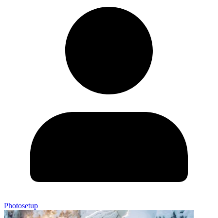
Photosetup