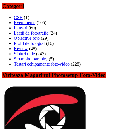
Categorii
CSR
(1)
Evenimente
(105)
Lansari
(60)
Lectii de fotografie
(24)
Obiective foto
(29)
Profil de fotograf
(16)
Review
(48)
Sfaturi utile
(247)
Smartphotography
(5)
Testari echipamente foto-video
(228)
Viziteaza Magazinul Photosetup Foto-Video