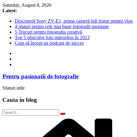
Skip
Saturday, August 8, 2026
to
Latest:
content
Descoperă Sony ZV-E1, prima cameră full frame pentru vlog
4 sfaturi pentru cele mai bune fotografii spontane
5 Trucuri pentru fotografia creativă
Top 5 obiective foto mirrorless în 2023
Cum să începi un podcast de succes
Pentru pasionatii de fotografie
Sfaturi utile
Cauta in blog