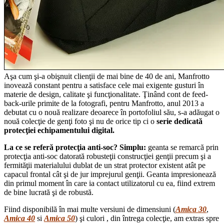
Aşa cum şi-a obişnuit clienţii de mai bine de 40 de ani, Manfrotto
inovează constant pentru a satisface cele mai exigente gusturi în
materie de design, calitate şi funcţionalitate. Ţinând cont de feed-
back-urile primite de la fotografi, pentru Manfrotto, anul 2013 a
debutat cu o nouă realizare deoarece în portofoliul său, s-a adăugat o
nouă colecţie de genţi foto şi nu de orice tip ci o
serie dedicată
protecţiei echipamentului digital.
La ce se refer
ă
protecţia anti-soc? Simplu:
geanta se remarcă prin
protecţia anti-soc datorată robusteţii construcţiei genţii precum şi a
fermităţii materialului dublat de un strat protector existent atât pe
capacul frontal cât şi de jur imprejurul genţii. Geanta impresionează
din primul moment în care ia contact utilizatorul cu ea, fiind extrem
de bine lucrată şi de robustă.
Fiind disponibilă în mai multe versiuni de dimensiuni (
Amica 30
,
Amica 40
si
Amica 50
) şi culori , din întrega colecţie, am extras spre