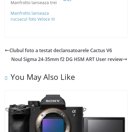
Manfrotto lanseaza trei
serii noi de trepiede
Manfrotto lanseaza
foto dedicate
rucsacul foto Veloce III
pasionatilor de
fotografie. Manfrotto a
tinut cont mereu de
feedback-ul primit de
la fotografii din lumea
intreaga care utilizeaza
Clubul foto a testat declansatoarele Cactus V6
produsele dar mai ales
Noul Sigma 24-35mm f2 DG HSM ART User review
trepiedele foto, astfel
incercand sa ofere
mereu cele…
You May Also Like