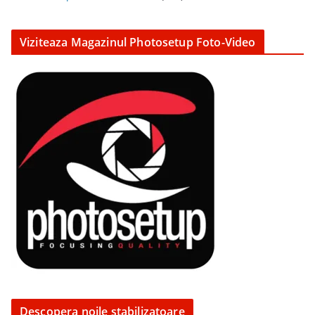
Viziteaza Magazinul Photosetup Foto-Video
Descopera noile stabilizatoare