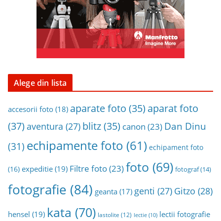
i
v
a
Alege din lista
aparat foto
aparate foto
(35)
accesorii foto
(18)
(37)
blitz
(35)
Dan Dinu
aventura
(27)
canon
(23)
echipamente foto
(61)
(31)
echipament foto
foto
(69)
Filtre foto
(23)
expeditie
(19)
(16)
fotograf
(14)
fotografie
(84)
genti
(27)
Gitzo
(28)
geanta
(17)
kata
(70)
hensel
(19)
lectii fotografie
lastolite
(12)
lectie
(10)