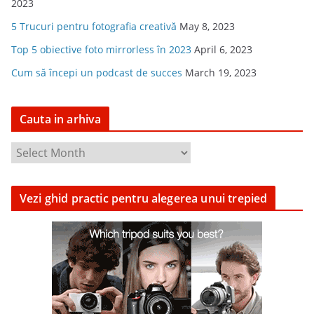
2023
5 Trucuri pentru fotografia creativă
May 8, 2023
Top 5 obiective foto mirrorless în 2023
April 6, 2023
Cum să începi un podcast de succes
March 19, 2023
Cauta in arhiva
C
a
u
Vezi ghid practic pentru alegerea unui trepied
t
a
i
n
a
r
h