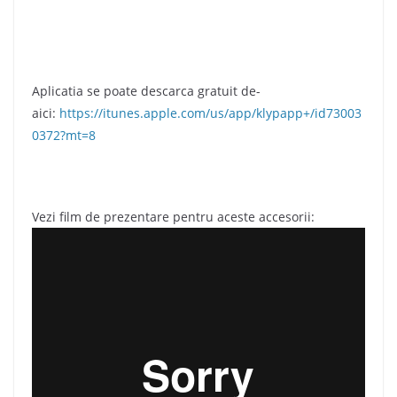
Aplicatia se poate descarca gratuit de-
aici:
https://itunes.apple.com/us/app/klypapp+/id73003
0372?mt=8
Vezi film de prezentare pentru aceste accesorii: