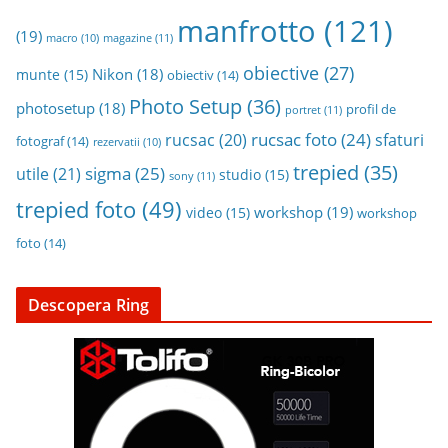
manfrotto
(121)
(19)
magazine
(11)
macro
(10)
obiective
(27)
Nikon
(18)
munte
(15)
obiectiv
(14)
Photo Setup
(36)
photosetup
(18)
profil de
portret
(11)
rucsac foto
(24)
rucsac
(20)
sfaturi
fotograf
(14)
rezervatii
(10)
trepied
(35)
sigma
(25)
utile
(21)
studio
(15)
sony
(11)
trepied foto
(49)
workshop
(19)
video
(15)
workshop
foto
(14)
Descopera Ring