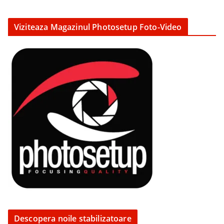
Viziteaza Magazinul Photosetup Foto-Video
Descopera noile stabilizatoare