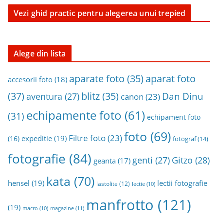
u
Vezi ghid practic pentru alegerea unui trepied
t
a
i
n
Alege din lista
a
aparat foto
aparate foto
(35)
r
accesorii foto
(18)
h
(37)
blitz
(35)
Dan Dinu
aventura
(27)
canon
(23)
i
echipamente foto
(61)
v
(31)
echipament foto
a
foto
(69)
Filtre foto
(23)
expeditie
(19)
(16)
fotograf
(14)
fotografie
(84)
genti
(27)
Gitzo
(28)
geanta
(17)
kata
(70)
hensel
(19)
lectii fotografie
lastolite
(12)
lectie
(10)
manfrotto
(121)
(19)
magazine
(11)
macro
(10)