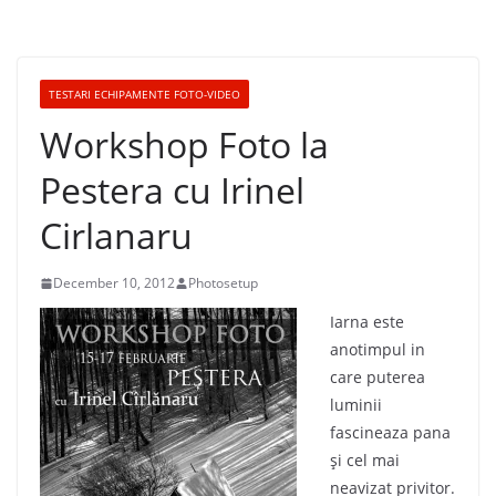
TESTARI ECHIPAMENTE FOTO-VIDEO
Workshop Foto la
Pestera cu Irinel
Cirlanaru
December 10, 2012
Photosetup
Iarna este
anotimpul in
care puterea
luminii
fascineaza pana
şi cel mai
neavizat privitor.