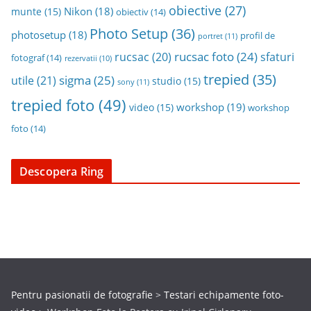
obiective
(27)
Nikon
(18)
munte
(15)
obiectiv
(14)
Photo Setup
(36)
photosetup
(18)
profil de
portret
(11)
rucsac foto
(24)
rucsac
(20)
sfaturi
fotograf
(14)
rezervatii
(10)
trepied
(35)
sigma
(25)
utile
(21)
studio
(15)
sony
(11)
trepied foto
(49)
workshop
(19)
video
(15)
workshop
foto
(14)
Descopera Ring
Pentru pasionatii de fotografie
>
Testari echipamente foto-