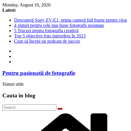
Skip
Monday, August 10, 2026
to
Latest:
content
Descoperă Sony ZV-E1, prima cameră full frame pentru vlog
4 sfaturi pentru cele mai bune fotografii spontane
5 Trucuri pentru fotografia creativă
Top 5 obiective foto mirrorless în 2023
Cum să începi un podcast de succes
Pentru pasionatii de fotografie
Sfaturi utile
Cauta in blog