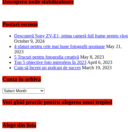
Descopera noile stabilizatoare
Postari recente
Descoperă Sony ZV-E1, prima cameră full frame pentru vlog
October 9, 2024
4 sfaturi pentru cele mai bune fotografii spontane
May 21,
2023
5 Trucuri pentru fotografia creativă
May 8, 2023
Top 5 obiective foto mirrorless în 2023
April 6, 2023
Cum să începi un podcast de succes
March 19, 2023
Cauta in arhiva
Cauta
in
arhiva
Vezi ghid practic pentru alegerea unui trepied
Alege din lista