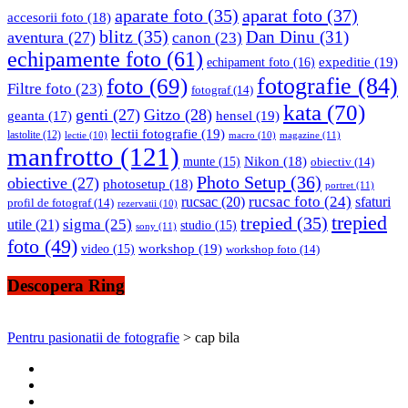
aparate foto
(35)
aparat foto
(37)
accesorii foto
(18)
blitz
(35)
Dan Dinu
(31)
aventura
(27)
canon
(23)
echipamente foto
(61)
expeditie
(19)
echipament foto
(16)
fotografie
(84)
foto
(69)
Filtre foto
(23)
fotograf
(14)
kata
(70)
genti
(27)
Gitzo
(28)
hensel
(19)
geanta
(17)
lectii fotografie
(19)
lastolite
(12)
magazine
(11)
lectie
(10)
macro
(10)
manfrotto
(121)
Nikon
(18)
munte
(15)
obiectiv
(14)
Photo Setup
(36)
obiective
(27)
photosetup
(18)
portret
(11)
rucsac foto
(24)
rucsac
(20)
sfaturi
profil de fotograf
(14)
rezervatii
(10)
trepied
trepied
(35)
sigma
(25)
utile
(21)
studio
(15)
sony
(11)
foto
(49)
workshop
(19)
video
(15)
workshop foto
(14)
Descopera Ring
Pentru pasionatii de fotografie
>
cap bila