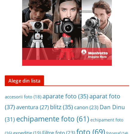
n
a
r
h
i
v
a
Alege din lista
aparat foto
aparate foto
(35)
accesorii foto
(18)
(37)
blitz
(35)
Dan Dinu
aventura
(27)
canon
(23)
echipamente foto
(61)
(31)
echipament foto
foto
(69)
Filtre foto
(23)
expeditie
(19)
(16)
fotograf
(14)