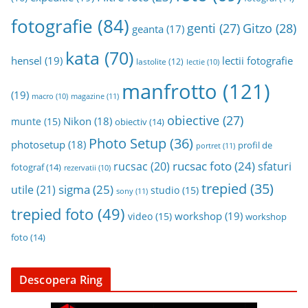
fotografie
(84)
genti
(27)
Gitzo
(28)
geanta
(17)
kata
(70)
hensel
(19)
lectii fotografie
lastolite
(12)
lectie
(10)
manfrotto
(121)
(19)
magazine
(11)
macro
(10)
obiective
(27)
Nikon
(18)
munte
(15)
obiectiv
(14)
Photo Setup
(36)
photosetup
(18)
profil de
portret
(11)
rucsac foto
(24)
rucsac
(20)
sfaturi
fotograf
(14)
rezervatii
(10)
trepied
(35)
sigma
(25)
utile
(21)
studio
(15)
sony
(11)
trepied foto
(49)
workshop
(19)
video
(15)
workshop
foto
(14)
Descopera Ring