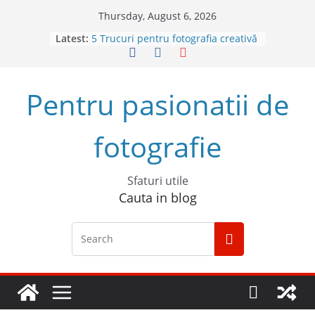
Skip
Thursday, August 6, 2026
to
Latest:
5 Trucuri pentru fotografia creativă
content
Top 5 obiective foto mirrorless în
2023
Cum să începi un podcast de
Pentru pasionatii de
succes
Descoperă Sony ZV-E1, prima
cameră full frame pentru vlog
fotografie
4 sfaturi pentru cele mai bune
fotografii spontane
Sfaturi utile
Cauta in blog