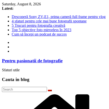
Skip
Saturday, August 8, 2026
to
Latest:
content
Descoperă Sony ZV-E1, prima cameră full frame pentru vlog
4 sfaturi pentru cele mai bune fotografii spontane
5 Trucuri pentru fotografia creativă
Top 5 obiective foto mirrorless în 2023
Cum să începi un podcast de succes
Pentru pasionatii de fotografie
Sfaturi utile
Cauta in blog