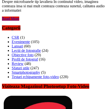
Despre microfoanele tip lavaliera In continutul video, imaginea
conteaza insa si mai mult conteaza conteaza sunetul, calitatea audio
a informatiei
Read More
Categorii
CSR
(1)
Evenimente
(105)
Lansari
(60)
Lectii de fotografie
(24)
Obiective foto
(29)
Profil de fotograf
(16)
Review
(48)
Sfaturi utile
(247)
Smartphotography
(5)
Testari echipamente foto-video
(228)
Viziteaza Magazinul Photosetup Foto-Video