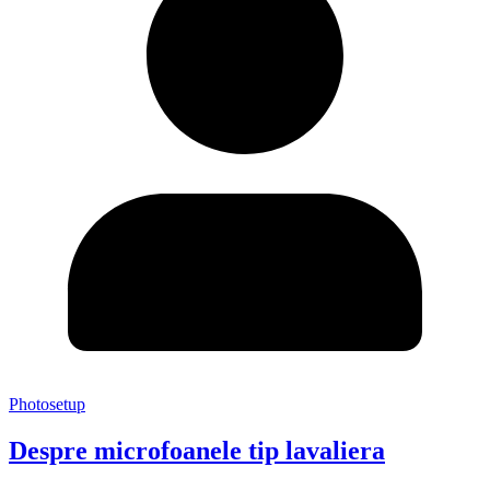
Photosetup
Despre microfoanele tip lavaliera