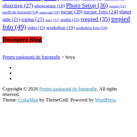
Photo Setup
(36)
obiective
(27)
photosetup
(18)
portret
(11)
rucsac foto
(24)
rucsac
(20)
sfaturi
profil de fotograf
(14)
rezervatii
(10)
trepied
trepied
(35)
sigma
(25)
utile
(21)
studio
(15)
sony
(11)
foto
(49)
workshop
(19)
video
(15)
workshop foto
(14)
Descopera Ring
Pentru pasionatii de fotografie
>
boya
Copyright © 2026
Pentru pasionatii de fotografie
. All rights
reserved.
Theme:
ColorMag
by ThemeGrill. Powered by
WordPress
.