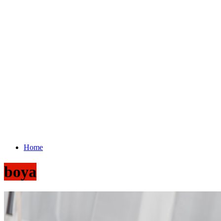
Home
boya