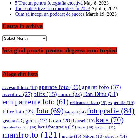
5 Trucuri pentru fotografia creativă
May 8, 2023
Top 5 obiective foto mirrorless în 2023
April 6, 2023
Cum să începi un podcast de succes
March 19, 2023
Cauta in arhiva
Cauta
in
arhiva
Vezi ghid practic pentru alegerea unui trepied
Alege din lista
aparate foto
(35)
aparat foto
(37)
accesorii foto
(18)
blitz
(35)
Dan Dinu
(31)
aventura
(27)
canon
(23)
echipamente foto
(61)
expeditie
(19)
echipament foto
(16)
fotografie
(84)
foto
(69)
Filtre foto
(23)
fotograf
(14)
kata
(70)
genti
(27)
Gitzo
(28)
hensel
(19)
geanta
(17)
lectii fotografie
(19)
lastolite
(12)
magazine
(11)
lectie
(10)
macro
(10)
manfrotto
(121)
Nikon
(18)
munte
(15)
obiectiv
(14)