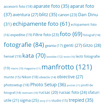
aparat foto
aparate foto
(35)
accesorii foto
(18)
(37)
blitz
(35)
Dan Dinu
aventura
(27)
canon
(23)
echipamente foto
(61)
(31)
echipament foto
foto
(69)
Filtre foto
(23)
expeditie
(19)
(16)
fotograf
(14)
fotografie
(84)
genti
(27)
Gitzo
(28)
geanta
(17)
kata
(70)
hensel
(19)
lectii fotografie
lastolite
(12)
lectie
(10)
manfrotto
(121)
(19)
magazine
(11)
macro
(10)
obiective
(27)
Nikon
(18)
munte
(15)
obiectiv
(14)
Photo Setup
(36)
photosetup
(18)
profil de
portret
(11)
rucsac foto
(24)
rucsac
(20)
sfaturi
fotograf
(14)
rezervatii
(10)
trepied
(35)
sigma
(25)
utile
(21)
studio
(15)
sony
(11)