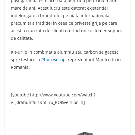
post garantia este acordata pentru o perioada foarte
mare de ani. Acest lucru este datorat existentiei
indelungate a brand-ului pe piata internationala
precum si a traditiei in ceea ce priveste grija pe care
acestia o au fata de clienti oferind un customer support
de calitate.
Kit-urile in combinatia alumniu sau carbon se gasesc
spre testare la
Photosetup
, reprezentant Manfrotto in
Romania.
[youtube http://www.youtube.com/watch?
v=j0r5huhfSLs&hl=ro_RO&version=3]