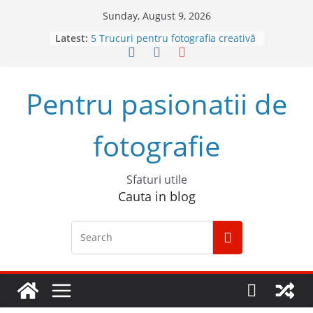
Skip
Sunday, August 9, 2026
to
4 sfaturi pentru cele mai bune
Latest:
content
fotografii spontane
5 Trucuri pentru fotografia creativă
Top 5 obiective foto mirrorless în
Pentru pasionatii de
2023
Cum să începi un podcast de
succes
fotografie
Descoperă Sony ZV-E1, prima
cameră full frame pentru vlog
Sfaturi utile
Cauta in blog