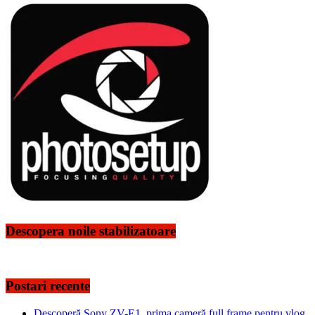
Descopera noile stabilizatoare
Postari recente
Descoperă Sony ZV-E1, prima cameră full frame pentru vlog