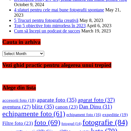
October 9, 2024
4 sfaturi pentru cele mai bune fotografii spontane
May 21,
2023
5 Trucuri pentru fotografia creativă
May 8, 2023
Top 5 obiective foto mirrorless în 2023
April 6, 2023
Cum să începi un podcast de succes
March 19, 2023
Cauta in arhiva
Cauta
in
arhiva
Vezi ghid practic pentru alegerea unui trepied
Alege din lista
aparate foto
(35)
aparat foto
(37)
accesorii foto
(18)
blitz
(35)
Dan Dinu
(31)
aventura
(27)
canon
(23)
echipamente foto
(61)
expeditie
(19)
echipament foto
(16)
fotografie
(84)
foto
(69)
Filtre foto
(23)
fotograf
(14)
kata
(70)