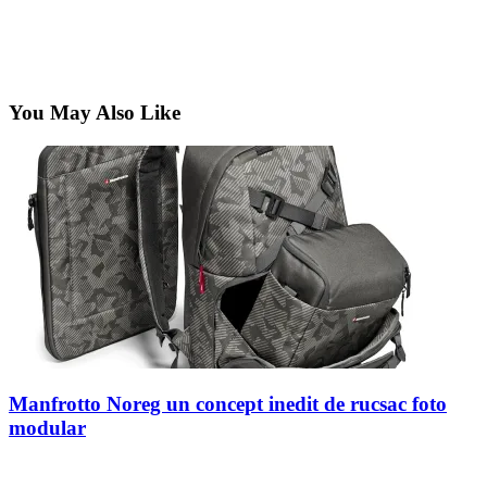
You May Also Like
Manfrotto Noreg un concept inedit de rucsac foto
modular