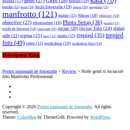
genti
(27)
Gitzo
(28)
hensel
(19)
geanta
(17)
lectii fotografie
(19)
lastolite
(12)
magazine
(11)
lectie
(10)
macro
(10)
manfrotto
(121)
Nikon
(18)
munte
(15)
obiectiv
(14)
Photo Setup
(36)
obiective
(27)
photosetup
(18)
portret
(11)
rucsac foto
(24)
rucsac
(20)
sfaturi
profil de fotograf
(14)
rezervatii
(10)
trepied
trepied
(35)
sigma
(25)
utile
(21)
studio
(15)
sony
(11)
foto
(49)
workshop
(19)
video
(15)
workshop foto
(14)
Descopera Ring
Pentru pasionatii de fotografie
>
Review
>
Noile genti si rucsacuri
foto Manfrotto Professional
Copyright © 2026
Pentru pasionatii de fotografie
. All rights
reserved.
Theme:
ColorMag
by ThemeGrill. Powered by
WordPress
.