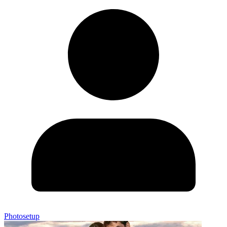
Photosetup