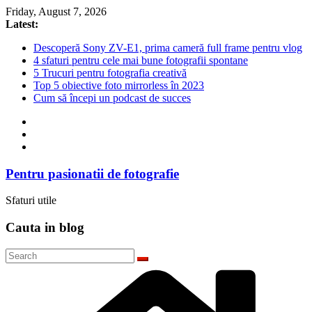
Skip
Friday, August 7, 2026
to
Latest:
content
Descoperă Sony ZV-E1, prima cameră full frame pentru vlog
4 sfaturi pentru cele mai bune fotografii spontane
5 Trucuri pentru fotografia creativă
Top 5 obiective foto mirrorless în 2023
Cum să începi un podcast de succes
Pentru pasionatii de fotografie
Sfaturi utile
Cauta in blog