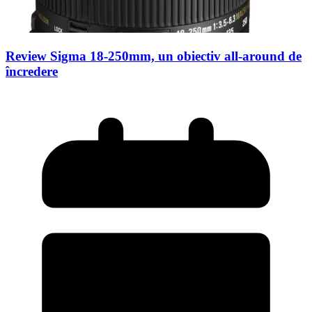
Review Sigma 18-250mm, un obiectiv all-around de
încredere