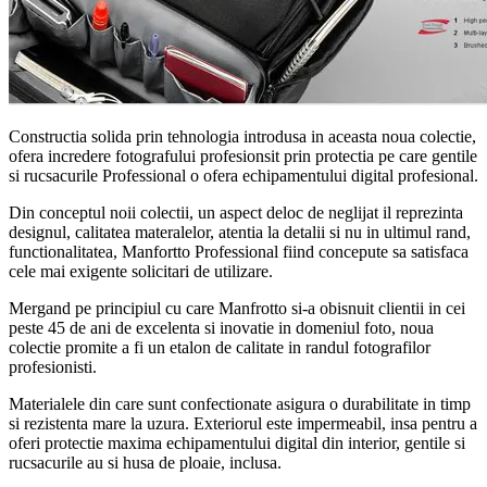
Constructia solida prin tehnologia introdusa in aceasta noua colectie,
ofera incredere fotografului profesionsit prin protectia pe care gentile
si rucsacurile Professional o ofera echipamentului digital profesional.
Din conceptul noii colectii, un aspect deloc de neglijat il reprezinta
designul, calitatea materalelor, atentia la detalii si nu in ultimul rand,
functionalitatea, Manfortto Professional fiind concepute sa satisfaca
cele mai exigente solicitari de utilizare.
Mergand pe principiul cu care Manfrotto si-a obisnuit clientii in cei
peste 45 de ani de excelenta si inovatie in domeniul foto, noua
colectie promite a fi un etalon de calitate in randul fotografilor
profesionisti.
Materialele din care sunt confectionate asigura o durabilitate in timp
si rezistenta mare la uzura. Exteriorul este impermeabil, insa pentru a
oferi protectie maxima echipamentului digital din interior, gentile si
rucsacurile au si husa de ploaie, inclusa.