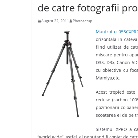
de catre fotografii pro
August 22, 2011
Photosetup
Manfrotto 055CXPR
orizontala in catev
fiind utilizat de ca
miscare pentru apar
D3S, D3x, Canon 5DMa
cu obiective cu foc
Mamiya,etc.
Acest trepied este f
reduse (carbon 100%
pozitionarii coloane
scoaterea ei de pe t
Sistemul XPRO a ca
”world wide”, astfel, el neputand fi copiat de catr