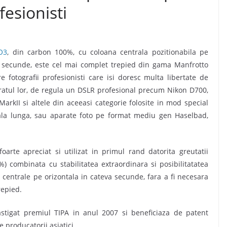
fesionisti
O3
, din carbon 100%, cu coloana centrala pozitionabila pe
a secunde, este cel mai complet trepied din gama Manfrotto
tre fotografii profesionisti care isi doresc multa libertate de
atul lor, de regula un DSLR profesional precum Nikon D700,
rkII si altele din aceeasi categorie folosite in mod special
ala lunga, sau aparate foto pe format mediu gen Haselbad,
oarte apreciat si utilizat in primul rand datorita greutatii
) combinata cu stabilitatea extraordinara si posibilitatatea
i centrale pe orizontala in cateva secunde, fara a fi necesara
repied.
stigat premiul TIPA in anul 2007 si beneficiaza de patent
e producatorii asiatici.