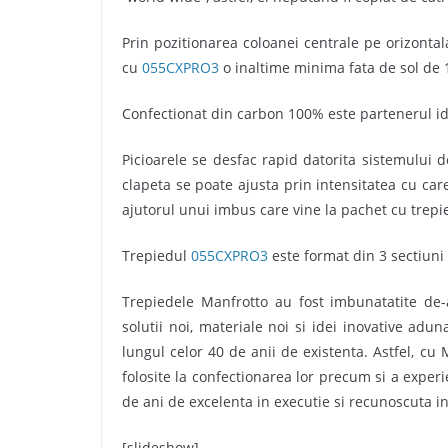
Prin pozitionarea coloanei centrale pe orizontala 
cu
055CXPRO3
o inaltime minima fata de sol de 
Confectionat din carbon 100% este partenerul id
Picioarele se desfac rapid datorita sistemului 
clapeta se poate ajusta prin intensitatea cu car
ajutorul unui imbus care vine la pachet cu trepi
Trepiedul
055CXPRO3
este format din 3 sectiuni 
Trepiedele Manfrotto au fost imbunatatite de-a
solutii noi, materiale noi si idei inovative adun
lungul celor 40 de anii de existenta. Astfel, cu M
folosite la confectionarea lor precum si a experi
de ani de excelenta in executie si recunoscuta i
[slideshow]