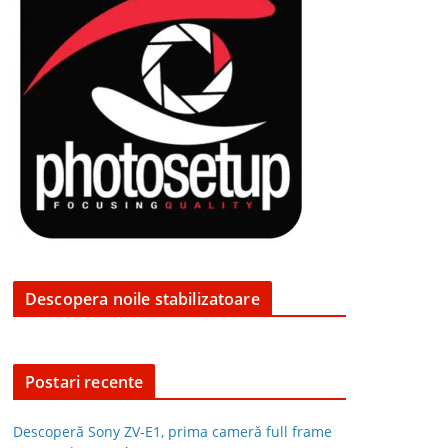
Descopera noile stabilizatoare
Postari recente
Descoperă Sony ZV-E1, prima cameră full frame