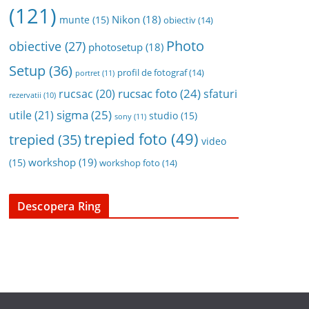
(121)
Nikon
(18)
munte
(15)
obiectiv
(14)
Photo
obiective
(27)
photosetup
(18)
Setup
(36)
profil de fotograf
(14)
portret
(11)
rucsac foto
(24)
rucsac
(20)
sfaturi
rezervatii
(10)
sigma
(25)
utile
(21)
studio
(15)
sony
(11)
trepied foto
(49)
trepied
(35)
video
workshop
(19)
(15)
workshop foto
(14)
Descopera Ring