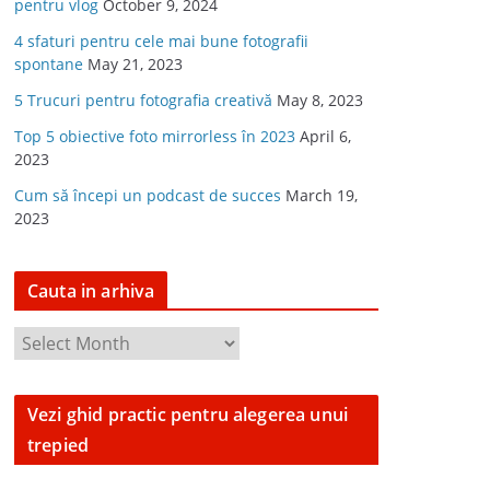
pentru vlog
October 9, 2024
4 sfaturi pentru cele mai bune fotografii
spontane
May 21, 2023
5 Trucuri pentru fotografia creativă
May 8, 2023
Top 5 obiective foto mirrorless în 2023
April 6,
2023
Cum să începi un podcast de succes
March 19,
2023
Cauta in arhiva
C
a
u
Vezi ghid practic pentru alegerea unui
t
trepied
a
i