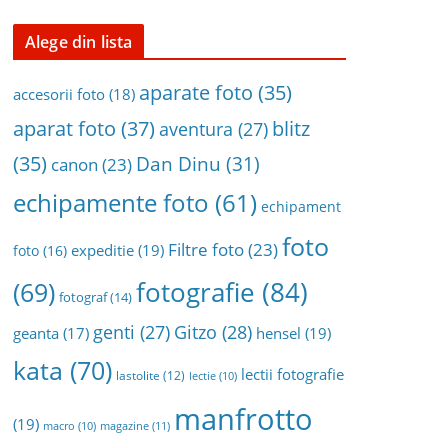
n
a
Alege din lista
r
h
aparate foto
(35)
accesorii foto
(18)
i
aparat foto
(37)
blitz
aventura
(27)
v
(35)
Dan Dinu
(31)
a
canon
(23)
echipamente foto
(61)
echipament
foto
Filtre foto
(23)
expeditie
(19)
foto
(16)
fotografie
(84)
(69)
fotograf
(14)
genti
(27)
Gitzo
(28)
geanta
(17)
hensel
(19)
kata
(70)
lectii fotografie
lastolite
(12)
lectie
(10)
manfrotto
(19)
magazine
(11)
macro
(10)