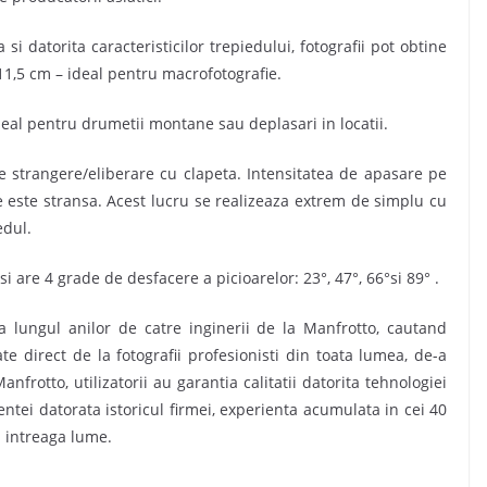
si datorita caracteristicilor trepiedului, fotografii pot obtine
11,5 cm – ideal pentru macrofotografie.
eal pentru drumetii montane sau deplasari in locatii.
de strangere/eliberare cu clapeta. Intensitatea de apasare pe
e este stransa. Acest lucru se realizeaza extrem de simplu cu
edul.
si are 4 grade de desfacere a picioarelor: 23°, 47°, 66°si 89° .
 lungul anilor de catre inginerii de la Manfrotto, cautand
ate direct de la fotografii profesionisti din toata lumea, de-a
anfrotto, utilizatorii au garantia calitatii datorita tehnologiei
entei datorata istoricul firmei, experienta acumulata in cei 40
n intreaga lume.