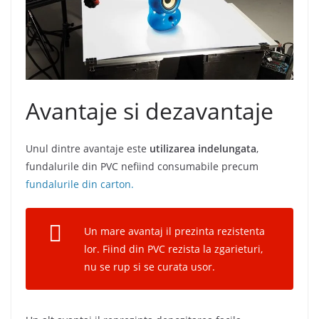
Avantaje si dezavantaje
Unul dintre avantaje este
utilizarea indelungata
,
fundalurile din PVC nefiind consumabile precum
fundalurile din carton.
Un mare avantaj il prezinta rezistenta
lor. Fiind din PVC rezista la zgarieturi,
nu se rup si se curata usor.