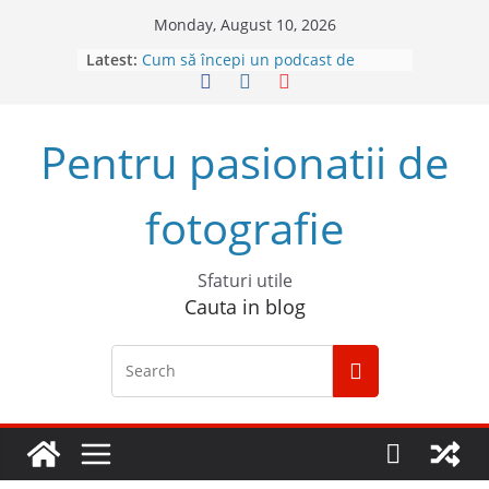
Skip
Monday, August 10, 2026
to
Top 5 obiective foto mirrorless în
Latest:
content
2023
Cum să începi un podcast de
succes
Descoperă Sony ZV-E1, prima
Pentru pasionatii de
cameră full frame pentru vlog
4 sfaturi pentru cele mai bune
fotografii spontane
fotografie
5 Trucuri pentru fotografia creativă
Sfaturi utile
Cauta in blog