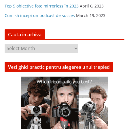
Top 5 obiective foto mirrorless în 2023
April 6, 2023
Cum să începi un podcast de succes
March 19, 2023
Cauta in arhiva
C
a
u
Vezi ghid practic pentru alegerea unui trepied
t
a
i
n
a
r
h
i
v