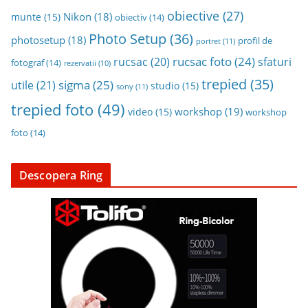
obiective
(27)
Nikon
(18)
munte
(15)
obiectiv
(14)
Photo Setup
(36)
photosetup
(18)
profil de
portret
(11)
rucsac foto
(24)
rucsac
(20)
sfaturi
fotograf
(14)
rezervatii
(10)
trepied
(35)
sigma
(25)
utile
(21)
studio
(15)
sony
(11)
trepied foto
(49)
workshop
(19)
video
(15)
workshop
foto
(14)
Descopera Ring