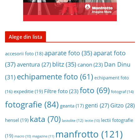
a
Alege din lista
aparat foto
aparate foto
(35)
accesorii foto
(18)
(37)
blitz
(35)
Dan Dinu
aventura
(27)
canon
(23)
echipamente foto
(61)
(31)
echipament foto
foto
(69)
Filtre foto
(23)
expeditie
(19)
(16)
fotograf
(14)
fotografie
(84)
genti
(27)
Gitzo
(28)
geanta
(17)
kata
(70)
hensel
(19)
lectii fotografie
lastolite
(12)
lectie
(10)
manfrotto
(121)
(19)
magazine
(11)
macro
(10)