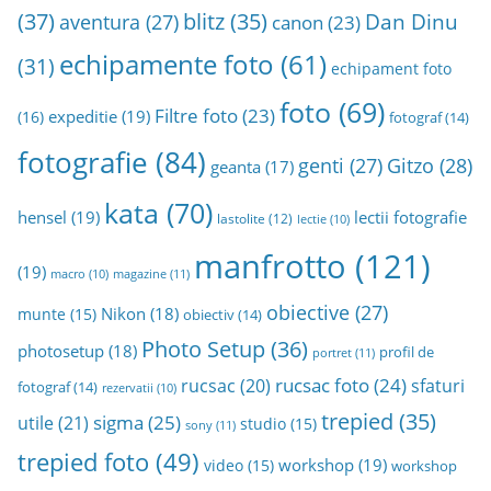
(37)
blitz
(35)
Dan Dinu
aventura
(27)
canon
(23)
echipamente foto
(61)
(31)
echipament foto
foto
(69)
Filtre foto
(23)
expeditie
(19)
(16)
fotograf
(14)
fotografie
(84)
genti
(27)
Gitzo
(28)
geanta
(17)
kata
(70)
hensel
(19)
lectii fotografie
lastolite
(12)
lectie
(10)
manfrotto
(121)
(19)
magazine
(11)
macro
(10)
obiective
(27)
Nikon
(18)
munte
(15)
obiectiv
(14)
Photo Setup
(36)
photosetup
(18)
profil de
portret
(11)
rucsac foto
(24)
rucsac
(20)
sfaturi
fotograf
(14)
rezervatii
(10)
trepied
(35)
sigma
(25)
utile
(21)
studio
(15)
sony
(11)
trepied foto
(49)
workshop
(19)
video
(15)
workshop