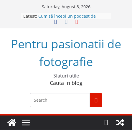
Skip
Saturday, August 8, 2026
Top 5 obiective foto mirrorless în
to
Latest:
2023
content
Cum să începi un podcast de
succes
Descoperă Sony ZV-E1, prima
Pentru pasionatii de
cameră full frame pentru vlog
4 sfaturi pentru cele mai bune
fotografii spontane
fotografie
5 Trucuri pentru fotografia creativă
Sfaturi utile
Cauta in blog