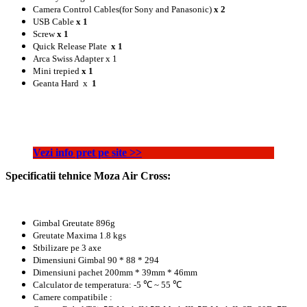
Camera Control Cables(for Sony and Panasonic)
x
2
USB Cable
x
1
Screw
x
1
Quick Release Plate
x
1
Arca Swiss Adapter x 1
Mini trepied
x
1
Geanta Hard x
1
Vezi info pret pe site >>
Specificatii tehnice Moza Air Cross:
Gimbal Greutate 896g
Greutate Maxima 1.8 kgs
Stbilizare pe 3 axe
Dimensiuni Gimbal 90 * 88 * 294
Dimensiuni pachet 200mm * 39mm * 46mm
Calculator de temperatura: -5 ℃ ~ 55 ℃
Camere compatibile :