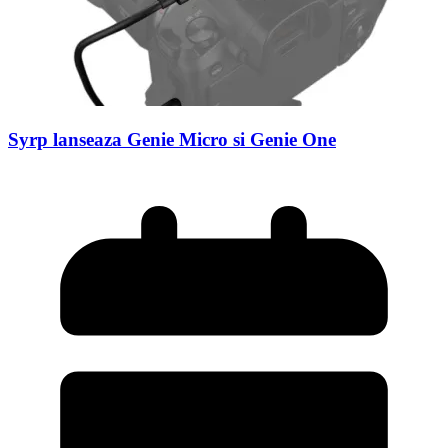
Syrp lanseaza Genie Micro si Genie One