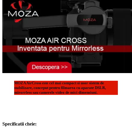
MOZA AirCross este cel mai compact si usor sistem de
stabilizare, conceput pentru filmarea cu aparate DSLR,
mirorrless sau camerele video de mici dimensiuni.
Specificatii cheie: