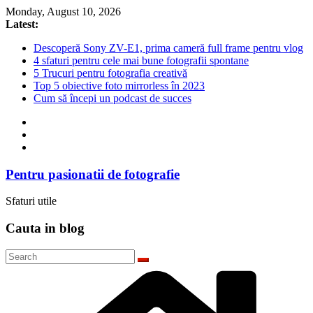
Skip
Monday, August 10, 2026
to
Latest:
content
Descoperă Sony ZV-E1, prima cameră full frame pentru vlog
4 sfaturi pentru cele mai bune fotografii spontane
5 Trucuri pentru fotografia creativă
Top 5 obiective foto mirrorless în 2023
Cum să începi un podcast de succes
Pentru pasionatii de fotografie
Sfaturi utile
Cauta in blog