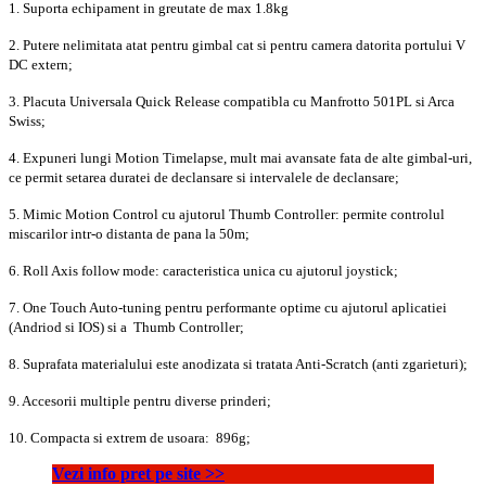
1. Suporta echipament in greutate de max 1.8kg
2. Putere nelimitata atat pentru gimbal cat si pentru camera datorita portului
V
DC extern;
3. Placuta
Universala Quick Release compatibla
cu
Manfrotto 501PL si Arca
Swiss;
4. Expuneri lungi
Motion Timelapse
, mult mai avansate fata de alte gimbal-uri,
ce permit setarea duratei de declansare si intervalele de declansare;
5.
Mimic Motion Control
cu ajutorul Thumb Controller: permite controlul
miscarilor intr-o distanta de pana la 50m;
6.
Roll Axis follow
mode: caracteristica unica cu ajutorul joystick;
7.
One Touch Auto-tuning
pentru performante optime cu ajutorul aplicatiei
(Andriod si IOS) si a Thumb Controller;
8.
Suprafata materialului este anodizata si tratata Anti-Scratch (anti zgarieturi);
9. Accesorii m
ultiple pentru diverse prinderi
;
10. Compacta si extrem de usoara:
896g
;
Vezi info pret pe site >>