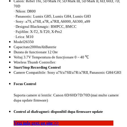
Canon: Rebel T6i, 5D Mark IV, 5D Mark III, 5D Mark II, 6D, 60D, 7D,
70D
· Nikon: D800
· Panasonic: Lumix GH5, Lumix GH4, Lumix GH3
· Sony: a7S, a7SII, a7R, a7RII, A6000, A6300, a99
· Designul Blackmagic: BMPCC, BMCC
· Fujifilm: X-T2, X-T20, X-Pro2
· Leica: M10
Model26350
Capacitate2000mAhBaterie
Durata de functionare 12 Ore
Voltaj 3.7V Temperatura de funcționare 0 ~ 40 ℃
Wireless Thumb Controller:
Start/Stop Recording Control
Camere Compatibile: Sony a7S/a7SII/a7R/a7RII, Panasonic GH4/GH3
Focus Control
Suporta camere si lentile: Canon 6D/60D/7D/70D (mai multe camere
dupa update firmware)
Control al diafragmei:
disponibil dupa firmware update
Vezi info pret pe site >>