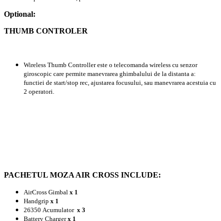
Optional:
THUMB CONTROLER
Wireless Thumb Controller este o telecomanda wireless cu senzor
giroscopic care permite manevrarea ghimbalului de la distanta a:
functiei de start/stop rec, ajustarea focusului, sau manevrarea acestuia cu
2 operatori.
PACHETUL MOZA AIR CROSS INCLUDE:
AirCross Gimbal
x
1
Handgrip
x
1
26350 Acumulator
x
3
Battery Charger
x
1