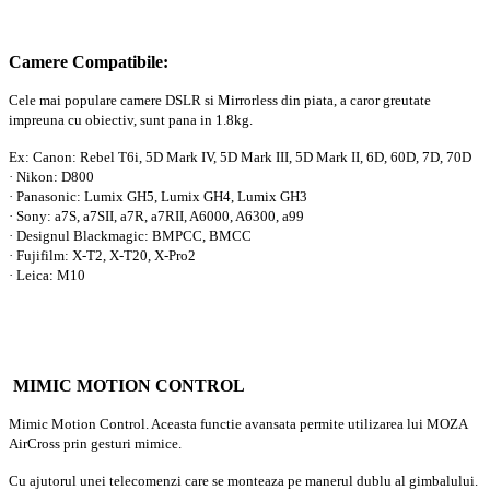
Camere Compatibile:
Cele mai populare camere DSLR si Mirrorless din piata, a caror greutate
impreuna cu obiectiv, sunt pana in 1.8kg.
Ex: Canon: Rebel T6i, 5D Mark IV, 5D Mark III, 5D Mark II, 6D, 60D, 7D, 70D
· Nikon: D800
· Panasonic: Lumix GH5, Lumix GH4, Lumix GH3
· Sony: a7S, a7SII, a7R, a7RII, A6000, A6300, a99
· Designul Blackmagic: BMPCC, BMCC
· Fujifilm: X-T2, X-T20, X-Pro2
· Leica: M10
MIMIC MOTION CONTROL
Mimic Motion Control. Aceasta functie avansata permite utilizarea lui MOZA
AirCross prin gesturi mimice.
Cu ajutorul unei telecomenzi care se monteaza pe manerul dublu al gimbalului.