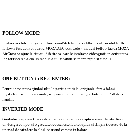
FOLLOW MODE:
In afara modulrilor: yaw-follow, Yaw-Pitch follow si All-locked, modul Roll-
follow a fost activat pentru MOZA AirCross. Cele 4 moduri Follow fac ca MOZA
AirCross sa ajute la situatii diferite pe care le intalnesc videografii in activitatea
lor, iar trecerea d ela un mod la altul facandu-se foarte rapid si simplu.
ONE BUTTON to RE-CENTER:
Pentru intoarcerea gimbal-ului la pozitia initiala, originala, fara a folosi
jpystick-ul sau telecomanda, se apara simplu de 3 ori, pe butonul on/off de pe
handrip.
INVERTED MODE:
Gimbal-ul se poate tine in diferite moduri pentru a capta scene difeirite. Avand
un design compct si o greutate redusa, este foarte rapida si simpla trecerea de la
un mod de prindere la altul, pastrand camera in balans.