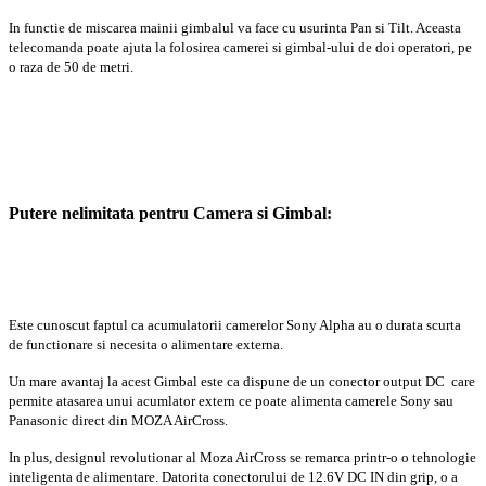
In functie de miscarea mainii gimbalul va face cu usurinta Pan si Tilt. Aceasta
telecomanda poate ajuta la folosirea camerei si gimbal-ului de doi operatori, pe
o raza de 50 de metri.
Putere nelimitata pentru Camera si Gimbal:
Este cunoscut faptul ca acumulatorii camerelor Sony Alpha au o durata scurta
de functionare si necesita o alimentare externa.
Un mare avantaj la acest Gimbal este ca dispune de un conector output DC care
permite atasarea unui acumlator extern ce poate alimenta camerele Sony sau
Panasonic direct din MOZA AirCross.
In plus, designul revolutionar al Moza AirCross se remarca printr-o o tehnologie
inteligenta de alimentare. Datorita conectorului de 12.6V DC IN din grip, o a