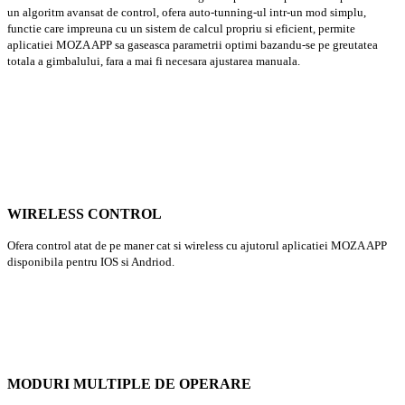
un algoritm avansat de control, ofera auto-tunning-ul intr-un mod simplu,
functie care impreuna cu un sistem de calcul propriu si eficient, permite
aplicatiei MOZA APP sa gaseasca parametrii optimi bazandu-se pe greutatea
totala a gimbalului, fara a mai fi necesara ajustarea manuala.
WIRELESS CONTROL
Ofera control atat de pe maner cat si wireless cu ajutorul aplicatiei MOZA APP
disponibila pentru IOS si Andriod.
MODURI MULTIPLE DE OPERARE