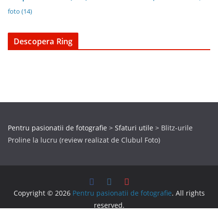
foto
(14)
Descopera Ring
Pentru pasionatii de fotografie
>
Sfaturi utile
>
Blitz-urile
Proline la lucru (review realizat de Clubul Foto)
Copyright © 2026
Pentru pasionatii de fotografie
. All rights
reserved.
Theme:
ColorMag
by ThemeGrill. Powered by
WordPress
.