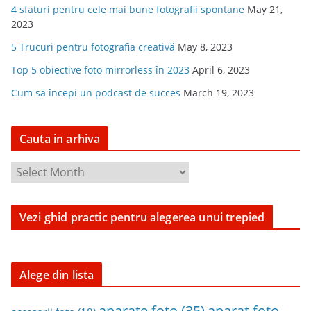
4 sfaturi pentru cele mai bune fotografii spontane
May 21,
2023
5 Trucuri pentru fotografia creativă
May 8, 2023
Top 5 obiective foto mirrorless în 2023
April 6, 2023
Cum să începi un podcast de succes
March 19, 2023
Cauta in arhiva
C
a
u
Vezi ghid practic pentru alegerea unui trepied
t
a
i
n
Alege din lista
a
aparat foto
aparate foto
(35)
r