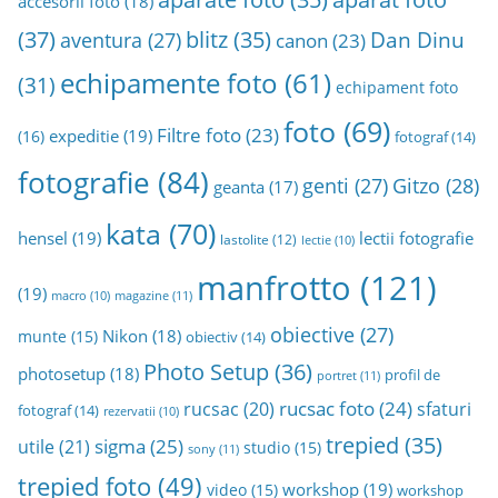
accesorii foto
(18)
h
(37)
blitz
(35)
Dan Dinu
aventura
(27)
canon
(23)
i
echipamente foto
(61)
v
(31)
echipament foto
a
foto
(69)
Filtre foto
(23)
expeditie
(19)
(16)
fotograf
(14)
fotografie
(84)
genti
(27)
Gitzo
(28)
geanta
(17)
kata
(70)
hensel
(19)
lectii fotografie
lastolite
(12)
lectie
(10)
manfrotto
(121)
(19)
magazine
(11)
macro
(10)
obiective
(27)
Nikon
(18)
munte
(15)
obiectiv
(14)
Photo Setup
(36)
photosetup
(18)
profil de
portret
(11)
rucsac foto
(24)
rucsac
(20)
sfaturi
fotograf
(14)
rezervatii
(10)
trepied
(35)
sigma
(25)
utile
(21)
studio
(15)
sony
(11)
trepied foto
(49)
workshop
(19)
video
(15)
workshop