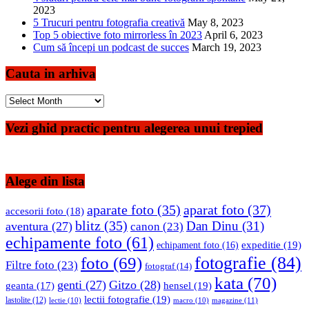
2023
5 Trucuri pentru fotografia creativă
May 8, 2023
Top 5 obiective foto mirrorless în 2023
April 6, 2023
Cum să începi un podcast de succes
March 19, 2023
Cauta in arhiva
Cauta
in
arhiva
Vezi ghid practic pentru alegerea unui trepied
Alege din lista
aparate foto
(35)
aparat foto
(37)
accesorii foto
(18)
blitz
(35)
Dan Dinu
(31)
aventura
(27)
canon
(23)
echipamente foto
(61)
expeditie
(19)
echipament foto
(16)
fotografie
(84)
foto
(69)
Filtre foto
(23)
fotograf
(14)
kata
(70)
genti
(27)
Gitzo
(28)
hensel
(19)
geanta
(17)
lectii fotografie
(19)
lastolite
(12)
magazine
(11)
lectie
(10)
macro
(10)