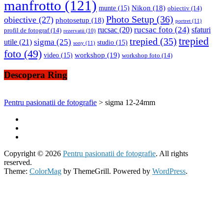
manfrotto
(121)
Nikon
(18)
munte
(15)
obiectiv
(14)
Photo Setup
(36)
obiective
(27)
photosetup
(18)
portret
(11)
rucsac foto
(24)
rucsac
(20)
sfaturi
profil de fotograf
(14)
rezervatii
(10)
trepied
trepied
(35)
sigma
(25)
utile
(21)
studio
(15)
sony
(11)
foto
(49)
workshop
(19)
video
(15)
workshop foto
(14)
Descopera Ring
Pentru pasionatii de fotografie
>
sigma 12-24mm
Copyright © 2026
Pentru pasionatii de fotografie
. All rights
reserved.
Theme:
ColorMag
by ThemeGrill. Powered by
WordPress
.