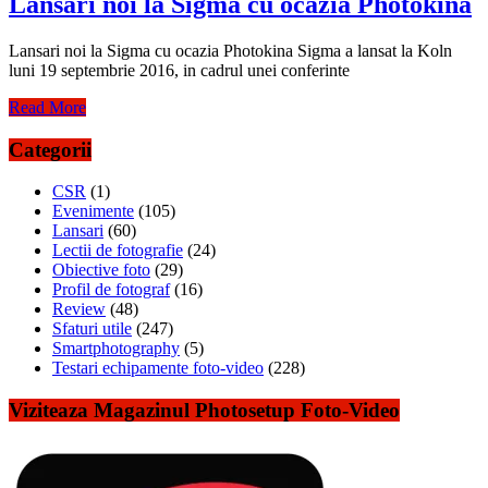
Lansari noi la Sigma cu ocazia Photokina
Lansari noi la Sigma cu ocazia Photokina Sigma a lansat la Koln
luni 19 septembrie 2016, in cadrul unei conferinte
Read More
Categorii
CSR
(1)
Evenimente
(105)
Lansari
(60)
Lectii de fotografie
(24)
Obiective foto
(29)
Profil de fotograf
(16)
Review
(48)
Sfaturi utile
(247)
Smartphotography
(5)
Testari echipamente foto-video
(228)
Viziteaza Magazinul Photosetup Foto-Video