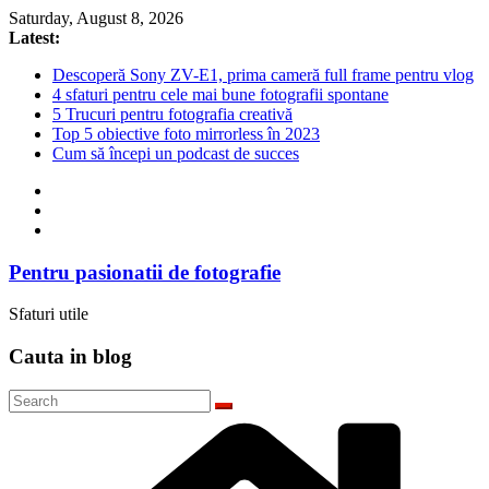
Skip
Saturday, August 8, 2026
to
Latest:
content
Descoperă Sony ZV-E1, prima cameră full frame pentru vlog
4 sfaturi pentru cele mai bune fotografii spontane
5 Trucuri pentru fotografia creativă
Top 5 obiective foto mirrorless în 2023
Cum să începi un podcast de succes
Pentru pasionatii de fotografie
Sfaturi utile
Cauta in blog