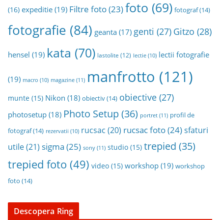
foto
(69)
Filtre foto
(23)
expeditie
(19)
(16)
fotograf
(14)
fotografie
(84)
genti
(27)
Gitzo
(28)
geanta
(17)
kata
(70)
hensel
(19)
lectii fotografie
lastolite
(12)
lectie
(10)
manfrotto
(121)
(19)
magazine
(11)
macro
(10)
obiective
(27)
Nikon
(18)
munte
(15)
obiectiv
(14)
Photo Setup
(36)
photosetup
(18)
profil de
portret
(11)
rucsac foto
(24)
rucsac
(20)
sfaturi
fotograf
(14)
rezervatii
(10)
trepied
(35)
sigma
(25)
utile
(21)
studio
(15)
sony
(11)
trepied foto
(49)
workshop
(19)
video
(15)
workshop
foto
(14)
Descopera Ring