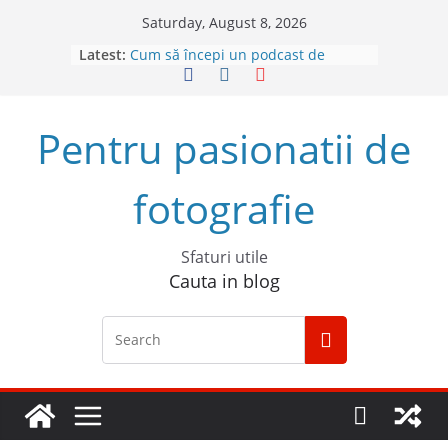
Skip
Saturday, August 8, 2026
to
Latest:
Cum să începi un podcast de
content
succes
Descoperă Sony ZV-E1, prima
cameră full frame pentru vlog
Pentru pasionatii de
4 sfaturi pentru cele mai bune
fotografii spontane
5 Trucuri pentru fotografia creativă
fotografie
Top 5 obiective foto mirrorless în
2023
Sfaturi utile
Cauta in blog