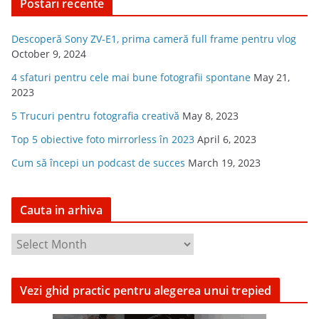
Postari recente
Descoperă Sony ZV-E1, prima cameră full frame pentru vlog
October 9, 2024
4 sfaturi pentru cele mai bune fotografii spontane
May 21,
2023
5 Trucuri pentru fotografia creativă
May 8, 2023
Top 5 obiective foto mirrorless în 2023
April 6, 2023
Cum să începi un podcast de succes
March 19, 2023
Cauta in arhiva
C
a
u
Vezi ghid practic pentru alegerea unui trepied
t
a