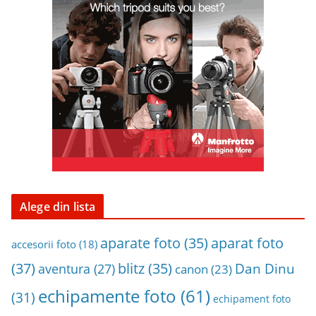
i
n
a
r
h
i
v
a
Alege din lista
aparat foto
aparate foto
(35)
accesorii foto
(18)
(37)
blitz
(35)
Dan Dinu
aventura
(27)
canon
(23)
echipamente foto
(61)
(31)
echipament foto