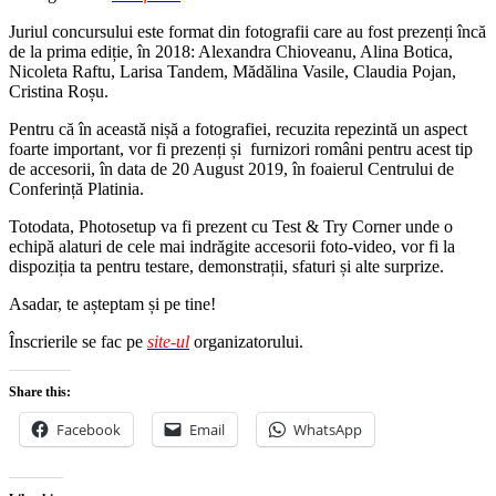
Juriul concursului este format din fotografii care au fost prezenți încă
de la prima ediție, în 2018: Alexandra Chioveanu, Alina Botica,
Nicoleta Raftu, Larisa Tandem, Mădălina Vasile, Claudia Pojan,
Cristina Roșu.
Pentru că în această nișă a fotografiei, recuzita repezintă un aspect
foarte important, vor fi prezenți și furnizori români pentru acest tip
de accesorii, în data de 20 August 2019, în foaierul Centrului de
Conferință Platinia.
Totodata, Photosetup va fi prezent cu Test & Try Corner unde o
echipă alaturi de cele mai indrăgite accesorii foto-video, vor fi la
dispoziția ta pentru testare, demonstrații, sfaturi și alte surprize.
Asadar, te așteptam și pe tine!
Înscrierile se fac pe
site-ul
organizatorului.
Share this:
Facebook
Email
WhatsApp