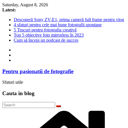
Skip
Saturday, August 8, 2026
to
Latest:
content
Descoperă Sony ZV-E1, prima cameră full frame pentru vlog
4 sfaturi pentru cele mai bune fotografii spontane
5 Trucuri pentru fotografia creativă
Top 5 obiective foto mirrorless în 2023
Cum să începi un podcast de succes
Pentru pasionatii de fotografie
Sfaturi utile
Cauta in blog