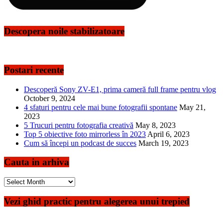
Descopera noile stabilizatoare
Postari recente
Descoperă Sony ZV-E1, prima cameră full frame pentru vlog
October 9, 2024
4 sfaturi pentru cele mai bune fotografii spontane
May 21,
2023
5 Trucuri pentru fotografia creativă
May 8, 2023
Top 5 obiective foto mirrorless în 2023
April 6, 2023
Cum să începi un podcast de succes
March 19, 2023
Cauta in arhiva
Cauta
in
arhiva
Vezi ghid practic pentru alegerea unui trepied