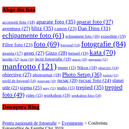
Alege din lista
aparate foto
(35)
aparat foto
(37)
accesorii foto
(18)
blitz
(35)
Dan Dinu
(31)
aventura
(27)
canon
(23)
echipamente foto
(61)
expeditie
(19)
echipament foto
(16)
fotografie
(84)
foto
(69)
Filtre foto
(23)
fotograf
(14)
kata
(70)
genti
(27)
Gitzo
(28)
hensel
(19)
geanta
(17)
lectii fotografie
(19)
lastolite
(12)
magazine
(11)
lectie
(10)
macro
(10)
manfrotto
(121)
Nikon
(18)
munte
(15)
obiectiv
(14)
Photo Setup
(36)
obiective
(27)
photosetup
(18)
portret
(11)
rucsac foto
(24)
rucsac
(20)
sfaturi
profil de fotograf
(14)
rezervatii
(10)
trepied
trepied
(35)
sigma
(25)
utile
(21)
studio
(15)
sony
(11)
foto
(49)
workshop
(19)
video
(15)
workshop foto
(14)
Descopera Ring
Pentru pasionatii de fotografie
>
Evenimente
>
Conferinta
Fotografilor de Familie Cluj 2019