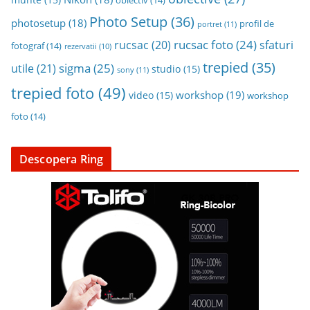
munte
(15)
obiectiv
(14)
Photo Setup
(36)
photosetup
(18)
profil de
portret
(11)
rucsac foto
(24)
rucsac
(20)
sfaturi
fotograf
(14)
rezervatii
(10)
trepied
(35)
sigma
(25)
utile
(21)
studio
(15)
sony
(11)
trepied foto
(49)
workshop
(19)
video
(15)
workshop
foto
(14)
Descopera Ring