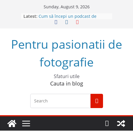
Skip
Sunday, August 9, 2026
to
Latest:
Cum să începi un podcast de
content
succes
Descoperă Sony ZV-E1, prima
cameră full frame pentru vlog
Pentru pasionatii de
4 sfaturi pentru cele mai bune
fotografii spontane
5 Trucuri pentru fotografia creativă
fotografie
Top 5 obiective foto mirrorless în
2023
Sfaturi utile
Cauta in blog