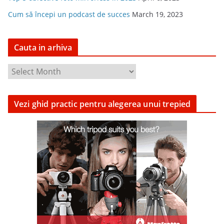
Cum să începi un podcast de succes
March 19, 2023
Cauta in arhiva
C
a
u
Vezi ghid practic pentru alegerea unui trepied
t
a
i
n
a
r
h
i
v
a