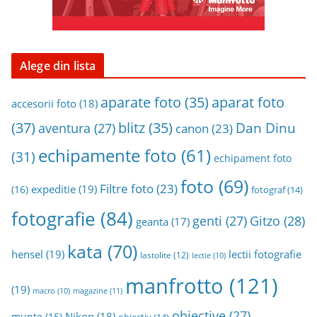
Alege din lista
aparat foto
aparate foto
(35)
accesorii foto
(18)
(37)
blitz
(35)
Dan Dinu
aventura
(27)
canon
(23)
echipamente foto
(61)
(31)
echipament foto
foto
(69)
Filtre foto
(23)
expeditie
(19)
(16)
fotograf
(14)
fotografie
(84)
genti
(27)
Gitzo
(28)
geanta
(17)
kata
(70)
hensel
(19)
lectii fotografie
lastolite
(12)
lectie
(10)
manfrotto
(121)
(19)
magazine
(11)
macro
(10)
obiective
(27)
Nikon
(18)