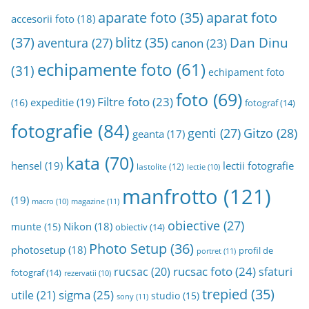
aparat foto
aparate foto
(35)
accesorii foto
(18)
(37)
blitz
(35)
Dan Dinu
aventura
(27)
canon
(23)
echipamente foto
(61)
(31)
echipament foto
foto
(69)
Filtre foto
(23)
expeditie
(19)
(16)
fotograf
(14)
fotografie
(84)
genti
(27)
Gitzo
(28)
geanta
(17)
kata
(70)
hensel
(19)
lectii fotografie
lastolite
(12)
lectie
(10)
manfrotto
(121)
(19)
magazine
(11)
macro
(10)
obiective
(27)
Nikon
(18)
munte
(15)
obiectiv
(14)
Photo Setup
(36)
photosetup
(18)
profil de
portret
(11)
rucsac foto
(24)
rucsac
(20)
sfaturi
fotograf
(14)
rezervatii
(10)
trepied
(35)
sigma
(25)
utile
(21)
studio
(15)
sony
(11)