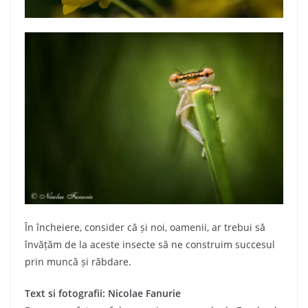
În încheiere, consider că și noi, oamenii, ar trebui să
învățăm de la aceste insecte să ne construim succesul
prin muncă și răbdare.
Text si fotografii: Nicolae Fanurie