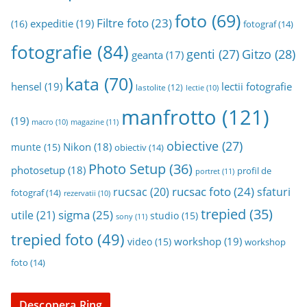
a
foto
(69)
Filtre foto
(23)
expeditie
(19)
(16)
fotograf
(14)
fotografie
(84)
genti
(27)
Gitzo
(28)
geanta
(17)
kata
(70)
hensel
(19)
lectii fotografie
lastolite
(12)
lectie
(10)
manfrotto
(121)
(19)
magazine
(11)
macro
(10)
obiective
(27)
Nikon
(18)
munte
(15)
obiectiv
(14)
Photo Setup
(36)
photosetup
(18)
profil de
portret
(11)
rucsac foto
(24)
rucsac
(20)
sfaturi
fotograf
(14)
rezervatii
(10)
trepied
(35)
sigma
(25)
utile
(21)
studio
(15)
sony
(11)
trepied foto
(49)
workshop
(19)
video
(15)
workshop
foto
(14)
Descopera Ring