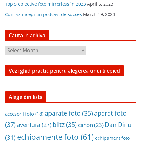
Top 5 obiective foto mirrorless în 2023
April 6, 2023
Cum să începi un podcast de succes
March 19, 2023
Cauta in arhiva
C
a
u
Vezi ghid practic pentru alegerea unui trepied
t
a
i
n
Alege din lista
a
aparat foto
aparate foto
(35)
r
accesorii foto
(18)
h
(37)
blitz
(35)
Dan Dinu
aventura
(27)
canon
(23)
i
echipamente foto
(61)
v
(31)
echipament foto