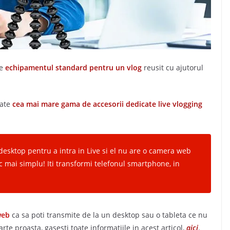
re
echipamentul standard pentru un vlog
reusit cu ajutorul
oate
cea mai mare gama de accesorii
dedicate
live vlogging
 desktop pentru a intra in Live si el nu are o camera web
 mai simplu! Iti transformi telefonul smartphone, in
web
ca sa poti transmite de la un desktop sau o tableta ce nu
te proasta, gasesti toate informatiile in acest articol,
aici
.