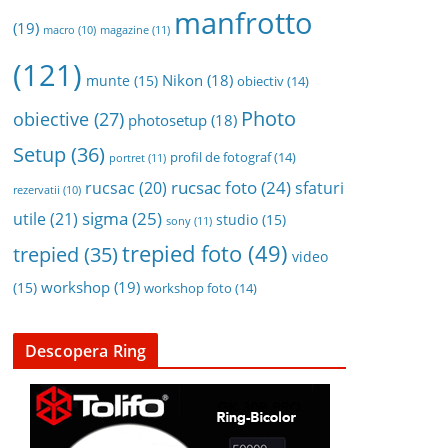
manfrotto
(19)
magazine
(11)
macro
(10)
(121)
Nikon
(18)
munte
(15)
obiectiv
(14)
Photo
obiective
(27)
photosetup
(18)
Setup
(36)
profil de fotograf
(14)
portret
(11)
rucsac foto
(24)
rucsac
(20)
sfaturi
rezervatii
(10)
sigma
(25)
utile
(21)
studio
(15)
sony
(11)
trepied foto
(49)
trepied
(35)
video
workshop
(19)
(15)
workshop foto
(14)
Descopera Ring