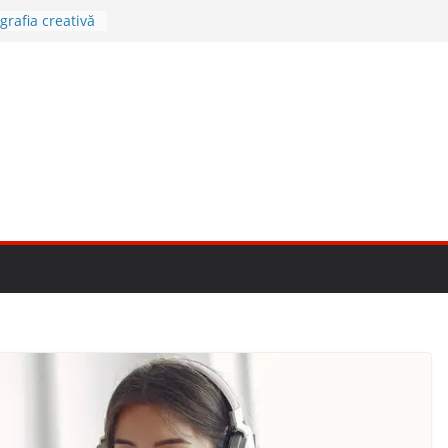
e mai bune
grafia creativă
mirrorless în
dcast de
1, prima
ntru vlog