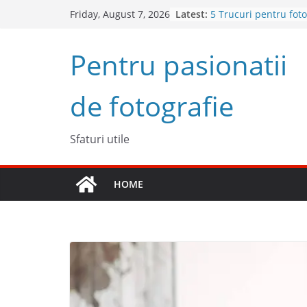
Skip
Latest:
4 sfaturi pentru cel
Friday, August 7, 2026
to
fotografii spontane
5 Trucuri pentru foto
content
Pentru pasionatii
Top 5 obiective foto 
2023
Cum să începi un po
de fotografie
succes
Descoperă Sony ZV-E
cameră full frame pe
Sfaturi utile
HOME