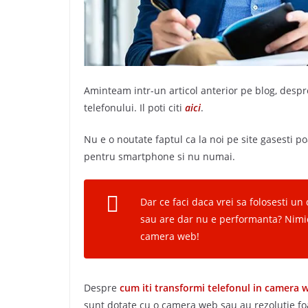
Aminteam intr-un articol anterior pe blog, desp
telefonului. Il poti citi
aici
.
Nu e o noutate faptul ca la noi pe site gasesti p
pentru smartphone si nu numai.
Dar ce faci daca vrei sa folosesti un
sau are dar nu e performanta? Nimic
camera web!
Despre
cum iti transformi telefonul in camera 
sunt dotate cu o camera web sau au rezolutie foar