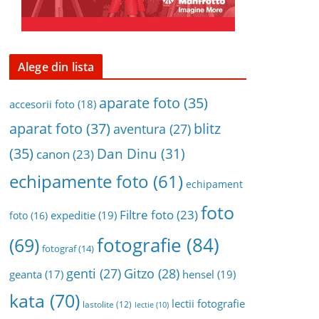
Alege din lista
aparate foto
(35)
accesorii foto
(18)
aparat foto
(37)
blitz
aventura
(27)
(35)
Dan Dinu
(31)
canon
(23)
echipamente foto
(61)
echipament
foto
Filtre foto
(23)
expeditie
(19)
foto
(16)
fotografie
(84)
(69)
fotograf
(14)
genti
(27)
Gitzo
(28)
geanta
(17)
hensel
(19)
kata
(70)
lectii fotografie
lastolite
(12)
lectie
(10)