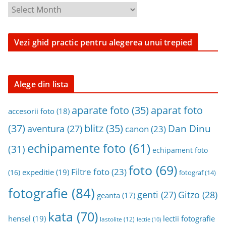
C
a
u
Vezi ghid practic pentru alegerea unui trepied
t
a
i
n
Alege din lista
a
aparat foto
aparate foto
(35)
r
accesorii foto
(18)
h
(37)
blitz
(35)
Dan Dinu
aventura
(27)
canon
(23)
i
echipamente foto
(61)
v
(31)
echipament foto
a
foto
(69)
Filtre foto
(23)
expeditie
(19)
(16)
fotograf
(14)
fotografie
(84)
genti
(27)
Gitzo
(28)
geanta
(17)
kata
(70)
hensel
(19)
lectii fotografie
lastolite
(12)
lectie
(10)