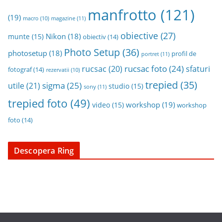
manfrotto
(121)
(19)
magazine
(11)
macro
(10)
obiective
(27)
Nikon
(18)
munte
(15)
obiectiv
(14)
Photo Setup
(36)
photosetup
(18)
profil de
portret
(11)
rucsac foto
(24)
rucsac
(20)
sfaturi
fotograf
(14)
rezervatii
(10)
trepied
(35)
sigma
(25)
utile
(21)
studio
(15)
sony
(11)
trepied foto
(49)
workshop
(19)
video
(15)
workshop
foto
(14)
Descopera Ring