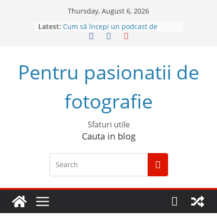
Skip
Thursday, August 6, 2026
to
Latest:
Cum să începi un podcast de
content
succes
Descoperă Sony ZV-E1, prima
cameră full frame pentru vlog
Pentru pasionatii de
4 sfaturi pentru cele mai bune
fotografii spontane
5 Trucuri pentru fotografia creativă
fotografie
Top 5 obiective foto mirrorless în
2023
Sfaturi utile
Cauta in blog