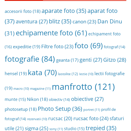
aparat foto
aparate foto
(35)
accesorii foto
(18)
(37)
blitz
(35)
Dan Dinu
aventura
(27)
canon
(23)
echipamente foto
(61)
(31)
echipament foto
foto
(69)
Filtre foto
(23)
expeditie
(19)
(16)
fotograf
(14)
fotografie
(84)
genti
(27)
Gitzo
(28)
geanta
(17)
kata
(70)
hensel
(19)
lectii fotografie
lastolite
(12)
lectie
(10)
manfrotto
(121)
(19)
magazine
(11)
macro
(10)
obiective
(27)
Nikon
(18)
munte
(15)
obiectiv
(14)
Photo Setup
(36)
photosetup
(18)
profil de
portret
(11)
rucsac foto
(24)
rucsac
(20)
sfaturi
fotograf
(14)
rezervatii
(10)
trepied
(35)
sigma
(25)
utile
(21)
studio
(15)
sony
(11)