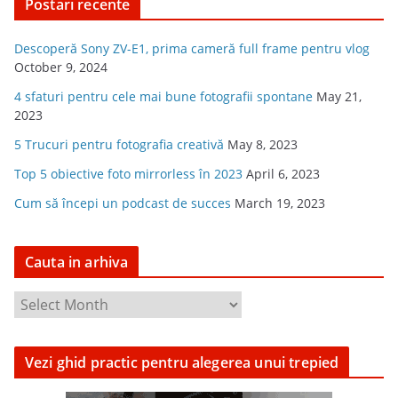
Postari recente
Descoperă Sony ZV-E1, prima cameră full frame pentru vlog
October 9, 2024
4 sfaturi pentru cele mai bune fotografii spontane
May 21,
2023
5 Trucuri pentru fotografia creativă
May 8, 2023
Top 5 obiective foto mirrorless în 2023
April 6, 2023
Cum să începi un podcast de succes
March 19, 2023
Cauta in arhiva
C
a
u
Vezi ghid practic pentru alegerea unui trepied
t
a