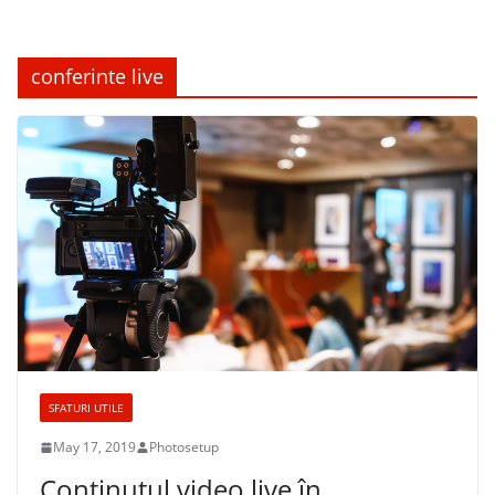
conferinte live
SFATURI UTILE
May 17, 2019
Photosetup
Continutul video live în