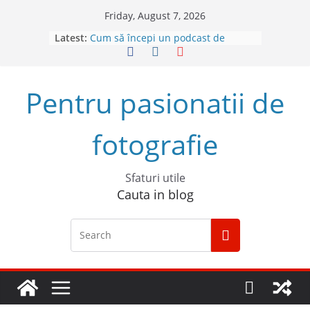
Skip
Friday, August 7, 2026
to
Latest:
Cum să începi un podcast de
content
succes
Descoperă Sony ZV-E1, prima
cameră full frame pentru vlog
Pentru pasionatii de
4 sfaturi pentru cele mai bune
fotografii spontane
5 Trucuri pentru fotografia creativă
fotografie
Top 5 obiective foto mirrorless în
2023
Sfaturi utile
Cauta in blog