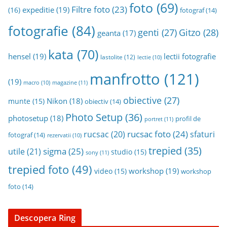
foto
(69)
Filtre foto
(23)
expeditie
(19)
(16)
fotograf
(14)
fotografie
(84)
genti
(27)
Gitzo
(28)
geanta
(17)
kata
(70)
hensel
(19)
lectii fotografie
lastolite
(12)
lectie
(10)
manfrotto
(121)
(19)
magazine
(11)
macro
(10)
obiective
(27)
Nikon
(18)
munte
(15)
obiectiv
(14)
Photo Setup
(36)
photosetup
(18)
profil de
portret
(11)
rucsac foto
(24)
rucsac
(20)
sfaturi
fotograf
(14)
rezervatii
(10)
trepied
(35)
sigma
(25)
utile
(21)
studio
(15)
sony
(11)
trepied foto
(49)
workshop
(19)
video
(15)
workshop
foto
(14)
Descopera Ring