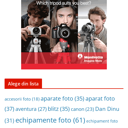
i
n
a
r
h
i
v
a
Alege din lista
aparat foto
aparate foto
(35)
accesorii foto
(18)
(37)
blitz
(35)
Dan Dinu
aventura
(27)
canon
(23)
echipamente foto
(61)
(31)
echipament foto