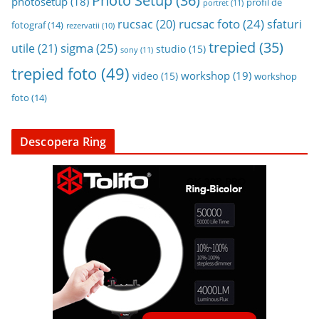
Photo Setup
(36)
photosetup
(18)
profil de
portret
(11)
rucsac foto
(24)
rucsac
(20)
sfaturi
fotograf
(14)
rezervatii
(10)
trepied
(35)
sigma
(25)
utile
(21)
studio
(15)
sony
(11)
trepied foto
(49)
workshop
(19)
video
(15)
workshop
foto
(14)
Descopera Ring