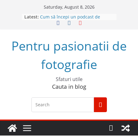
Skip
Saturday, August 8, 2026
to
Latest:
Cum să începi un podcast de
content
succes
Descoperă Sony ZV-E1, prima
cameră full frame pentru vlog
Pentru pasionatii de
4 sfaturi pentru cele mai bune
fotografii spontane
5 Trucuri pentru fotografia creativă
fotografie
Top 5 obiective foto mirrorless în
2023
Sfaturi utile
Cauta in blog