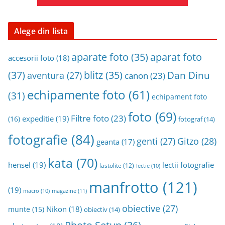
Alege din lista
aparat foto
aparate foto
(35)
accesorii foto
(18)
(37)
blitz
(35)
Dan Dinu
aventura
(27)
canon
(23)
echipamente foto
(61)
(31)
echipament foto
foto
(69)
Filtre foto
(23)
expeditie
(19)
(16)
fotograf
(14)
fotografie
(84)
genti
(27)
Gitzo
(28)
geanta
(17)
kata
(70)
hensel
(19)
lectii fotografie
lastolite
(12)
lectie
(10)
manfrotto
(121)
(19)
magazine
(11)
macro
(10)
obiective
(27)
Nikon
(18)
munte
(15)
obiectiv
(14)