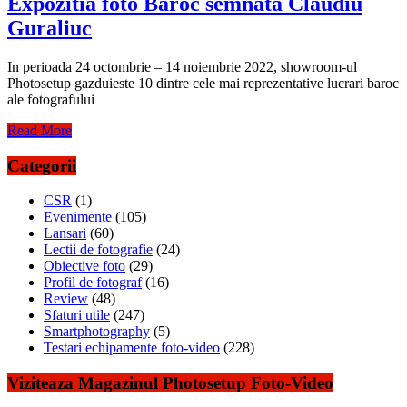
Expozitia foto Baroc semnata Claudiu
Guraliuc
In perioada 24 octombrie – 14 noiembrie 2022, showroom-ul
Photosetup gazduieste 10 dintre cele mai reprezentative lucrari baroc
ale fotografului
Read More
Categorii
CSR
(1)
Evenimente
(105)
Lansari
(60)
Lectii de fotografie
(24)
Obiective foto
(29)
Profil de fotograf
(16)
Review
(48)
Sfaturi utile
(247)
Smartphotography
(5)
Testari echipamente foto-video
(228)
Viziteaza Magazinul Photosetup Foto-Video