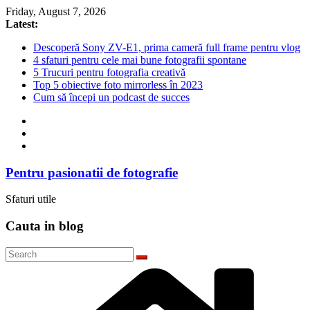
Skip
Friday, August 7, 2026
to
Latest:
content
Descoperă Sony ZV-E1, prima cameră full frame pentru vlog
4 sfaturi pentru cele mai bune fotografii spontane
5 Trucuri pentru fotografia creativă
Top 5 obiective foto mirrorless în 2023
Cum să începi un podcast de succes
Pentru pasionatii de fotografie
Sfaturi utile
Cauta in blog