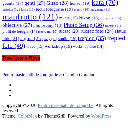
kata
(70)
genti
(27)
Gitzo
(28)
hensel
(19)
geanta
(17)
lectii fotografie
(19)
lastolite
(12)
magazine
(11)
lectie
(10)
macro
(10)
manfrotto
(121)
Nikon
(18)
munte
(15)
obiectiv
(14)
Photo Setup
(36)
obiective
(27)
photosetup
(18)
portret
(11)
rucsac foto
(24)
rucsac
(20)
sfaturi
profil de fotograf
(14)
rezervatii
(10)
trepied
trepied
(35)
sigma
(25)
utile
(21)
studio
(15)
sony
(11)
foto
(49)
workshop
(19)
video
(15)
workshop foto
(14)
Descopera Ring
Pentru pasionatii de fotografie
>
Claudiu Guraliuc
Copyright © 2026
Pentru pasionatii de fotografie
. All rights
reserved.
Theme:
ColorMag
by ThemeGrill. Powered by
WordPress
.