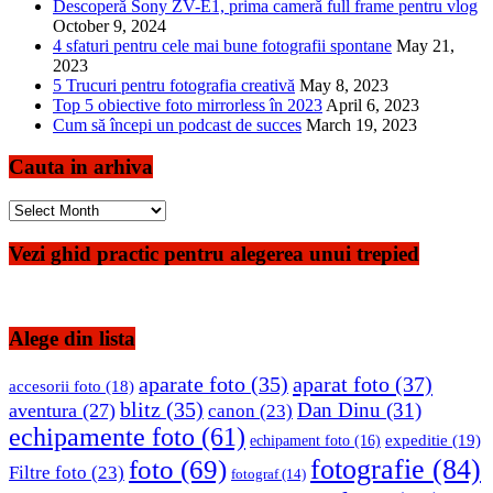
Descoperă Sony ZV-E1, prima cameră full frame pentru vlog
October 9, 2024
4 sfaturi pentru cele mai bune fotografii spontane
May 21,
2023
5 Trucuri pentru fotografia creativă
May 8, 2023
Top 5 obiective foto mirrorless în 2023
April 6, 2023
Cum să începi un podcast de succes
March 19, 2023
Cauta in arhiva
Cauta
in
arhiva
Vezi ghid practic pentru alegerea unui trepied
Alege din lista
aparate foto
(35)
aparat foto
(37)
accesorii foto
(18)
blitz
(35)
Dan Dinu
(31)
aventura
(27)
canon
(23)
echipamente foto
(61)
expeditie
(19)
echipament foto
(16)
fotografie
(84)
foto
(69)
Filtre foto
(23)
fotograf
(14)