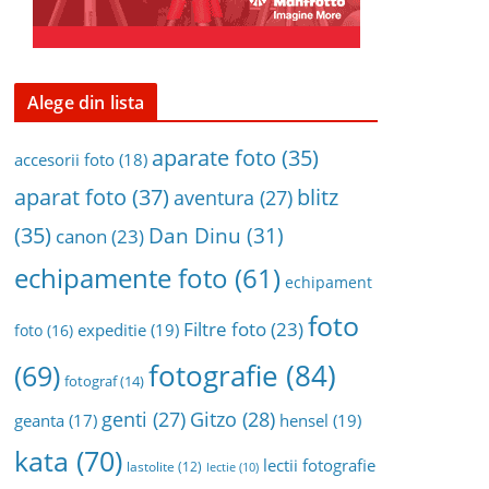
Alege din lista
aparate foto
(35)
accesorii foto
(18)
aparat foto
(37)
blitz
aventura
(27)
(35)
Dan Dinu
(31)
canon
(23)
echipamente foto
(61)
echipament
foto
Filtre foto
(23)
expeditie
(19)
foto
(16)
fotografie
(84)
(69)
fotograf
(14)
genti
(27)
Gitzo
(28)
geanta
(17)
hensel
(19)
kata
(70)
lectii fotografie
lastolite
(12)
lectie
(10)