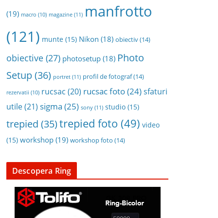
manfrotto
(19)
magazine
(11)
macro
(10)
(121)
Nikon
(18)
munte
(15)
obiectiv
(14)
Photo
obiective
(27)
photosetup
(18)
Setup
(36)
profil de fotograf
(14)
portret
(11)
rucsac foto
(24)
rucsac
(20)
sfaturi
rezervatii
(10)
sigma
(25)
utile
(21)
studio
(15)
sony
(11)
trepied foto
(49)
trepied
(35)
video
workshop
(19)
(15)
workshop foto
(14)
Descopera Ring