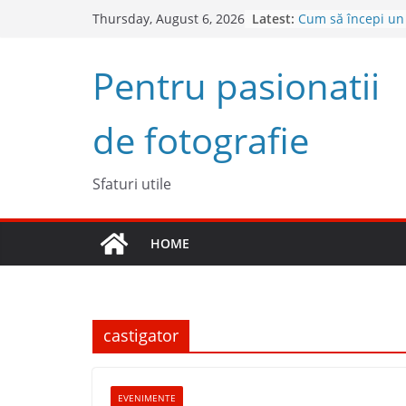
Skip
Latest:
Cum să începi un
Thursday, August 6, 2026
to
succes
Descoperă Sony Z
content
Pentru pasionatii
cameră full frame
4 sfaturi pentru 
fotografii sponta
de fotografie
5 Trucuri pentru f
Top 5 obiective fo
2023
Sfaturi utile
HOME
castigator
EVENIMENTE