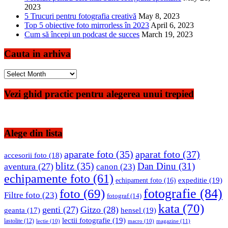
2023
5 Trucuri pentru fotografia creativă
May 8, 2023
Top 5 obiective foto mirrorless în 2023
April 6, 2023
Cum să începi un podcast de succes
March 19, 2023
Cauta in arhiva
Cauta
in
arhiva
Vezi ghid practic pentru alegerea unui trepied
Alege din lista
aparate foto
(35)
aparat foto
(37)
accesorii foto
(18)
blitz
(35)
Dan Dinu
(31)
aventura
(27)
canon
(23)
echipamente foto
(61)
expeditie
(19)
echipament foto
(16)
fotografie
(84)
foto
(69)
Filtre foto
(23)
fotograf
(14)
kata
(70)
genti
(27)
Gitzo
(28)
hensel
(19)
geanta
(17)
lectii fotografie
(19)
lastolite
(12)
magazine
(11)
lectie
(10)
macro
(10)