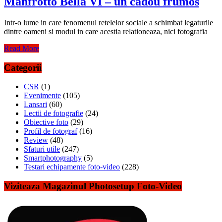
Manfrotto Bella VI – un cadou frumos
Intr-o lume in care fenomenul retelelor sociale a schimbat legaturile
dintre oameni si modul in care acestia relationeaza, nici fotografia
Read More
Categorii
CSR
(1)
Evenimente
(105)
Lansari
(60)
Lectii de fotografie
(24)
Obiective foto
(29)
Profil de fotograf
(16)
Review
(48)
Sfaturi utile
(247)
Smartphotography
(5)
Testari echipamente foto-video
(228)
Viziteaza Magazinul Photosetup Foto-Video