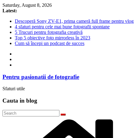
Skip
Saturday, August 8, 2026
to
Latest:
content
Descoperă Sony ZV-E1, prima cameră full frame pentru vlog
4 sfaturi pentru cele mai bune fotografii spontane
5 Trucuri pentru fotografia creativă
Top 5 obiective foto mirrorless în 2023
Cum să începi un podcast de succes
Pentru pasionatii de fotografie
Sfaturi utile
Cauta in blog