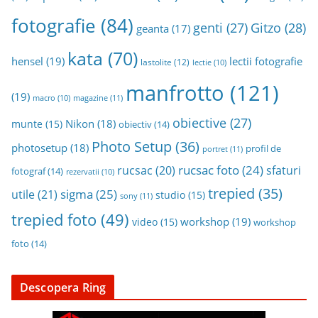
fotografie
(84)
genti
(27)
Gitzo
(28)
geanta
(17)
kata
(70)
hensel
(19)
lectii fotografie
lastolite
(12)
lectie
(10)
manfrotto
(121)
(19)
magazine
(11)
macro
(10)
obiective
(27)
Nikon
(18)
munte
(15)
obiectiv
(14)
Photo Setup
(36)
photosetup
(18)
profil de
portret
(11)
rucsac foto
(24)
rucsac
(20)
sfaturi
fotograf
(14)
rezervatii
(10)
trepied
(35)
sigma
(25)
utile
(21)
studio
(15)
sony
(11)
trepied foto
(49)
workshop
(19)
video
(15)
workshop
foto
(14)
Descopera Ring