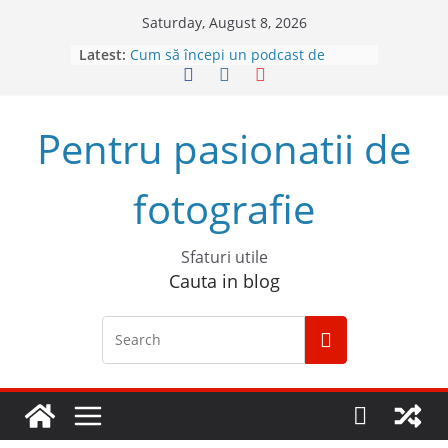
Skip
Saturday, August 8, 2026
to
Latest:
Cum să începi un podcast de
content
succes
Descoperă Sony ZV-E1, prima
cameră full frame pentru vlog
Pentru pasionatii de
4 sfaturi pentru cele mai bune
fotografii spontane
5 Trucuri pentru fotografia creativă
fotografie
Top 5 obiective foto mirrorless în
2023
Sfaturi utile
Cauta in blog