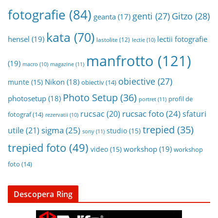
fotografie
(84)
genti
(27)
Gitzo
(28)
geanta
(17)
kata
(70)
hensel
(19)
lectii fotografie
lastolite
(12)
lectie
(10)
manfrotto
(121)
(19)
magazine
(11)
macro
(10)
obiective
(27)
Nikon
(18)
munte
(15)
obiectiv
(14)
Photo Setup
(36)
photosetup
(18)
profil de
portret
(11)
rucsac foto
(24)
rucsac
(20)
sfaturi
fotograf
(14)
rezervatii
(10)
trepied
(35)
sigma
(25)
utile
(21)
studio
(15)
sony
(11)
trepied foto
(49)
workshop
(19)
video
(15)
workshop
foto
(14)
Descopera Ring