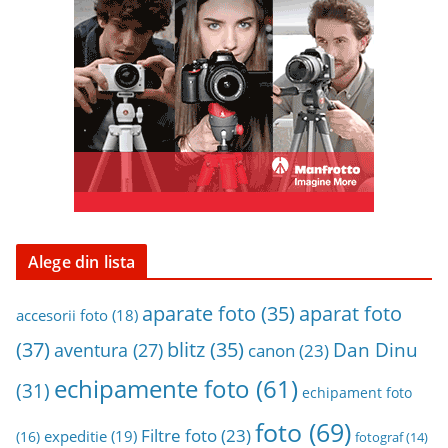
n
a
r
h
i
v
a
Alege din lista
aparat foto
aparate foto
(35)
accesorii foto
(18)
(37)
blitz
(35)
Dan Dinu
aventura
(27)
canon
(23)
echipamente foto
(61)
(31)
echipament foto
foto
(69)
Filtre foto
(23)
expeditie
(19)
(16)
fotograf
(14)