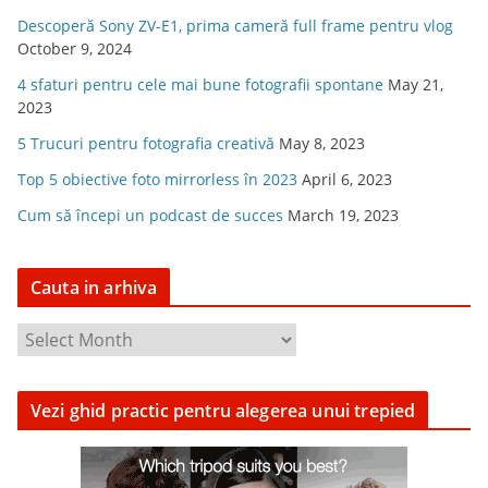
Descoperă Sony ZV-E1, prima cameră full frame pentru vlog
October 9, 2024
4 sfaturi pentru cele mai bune fotografii spontane
May 21,
2023
5 Trucuri pentru fotografia creativă
May 8, 2023
Top 5 obiective foto mirrorless în 2023
April 6, 2023
Cum să începi un podcast de succes
March 19, 2023
Cauta in arhiva
C
a
u
Vezi ghid practic pentru alegerea unui trepied
t
a
i