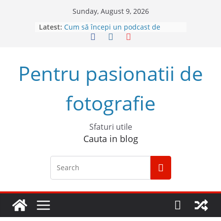
Skip
Sunday, August 9, 2026
to
Latest:
Cum să începi un podcast de
content
succes
Descoperă Sony ZV-E1, prima
cameră full frame pentru vlog
Pentru pasionatii de
4 sfaturi pentru cele mai bune
fotografii spontane
5 Trucuri pentru fotografia creativă
fotografie
Top 5 obiective foto mirrorless în
2023
Sfaturi utile
Cauta in blog