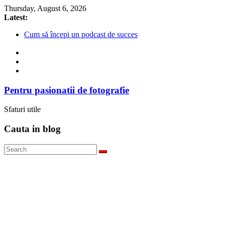
Skip
Thursday, August 6, 2026
to
Latest:
content
Cum să începi un podcast de succes
Descoperă Sony ZV-E1, prima cameră full frame pentru vlog
4 sfaturi pentru cele mai bune fotografii spontane
5 Trucuri pentru fotografia creativă
Top 5 obiective foto mirrorless în 2023
Pentru pasionatii de fotografie
Sfaturi utile
Cauta in blog