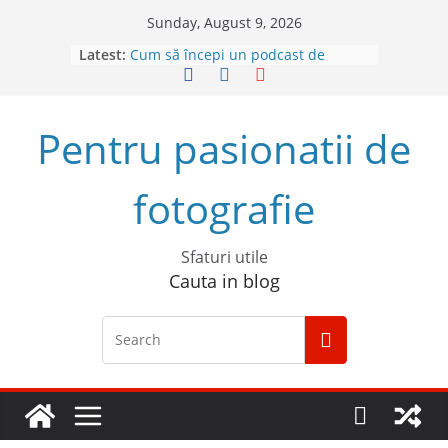
Skip
Sunday, August 9, 2026
to
Latest:
Cum să începi un podcast de
content
succes
Descoperă Sony ZV-E1, prima
cameră full frame pentru vlog
Pentru pasionatii de
4 sfaturi pentru cele mai bune
fotografii spontane
5 Trucuri pentru fotografia creativă
fotografie
Top 5 obiective foto mirrorless în
2023
Sfaturi utile
Cauta in blog