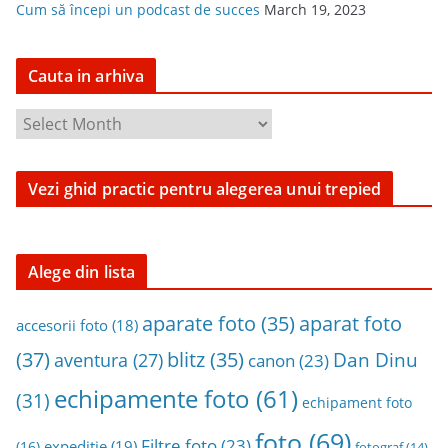
Cum să începi un podcast de succes
March 19, 2023
Cauta in arhiva
C
a
u
Vezi ghid practic pentru alegerea unui trepied
t
a
i
n
Alege din lista
a
aparat foto
aparate foto
(35)
r
accesorii foto
(18)
h
(37)
blitz
(35)
Dan Dinu
aventura
(27)
canon
(23)
i
echipamente foto
(61)
v
(31)
echipament foto
a
foto
(69)
Filtre foto
(23)
expeditie
(19)
(16)
fotograf
(14)