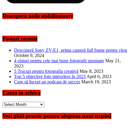
Descopera noile stabilizatoare
Postari recente
Descoperă Sony ZV-E1, prima cameră full frame pentru vlog
October 9, 2024
4 sfaturi pentru cele mai bune fotografii spontane
May 21,
2023
5 Trucuri pentru fotografia creativă
May 8, 2023
Top 5 obiective foto mirrorless în 2023
April 6, 2023
Cum să începi un podcast de succes
March 19, 2023
Cauta in arhiva
Cauta
in
arhiva
Vezi ghid practic pentru alegerea unui trepied