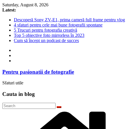
Skip
Saturday, August 8, 2026
to
Latest:
content
Descoperă Sony ZV-E1, prima cameră full frame pentru vlog
4 sfaturi pentru cele mai bune fotografii spontane
5 Trucuri pentru fotografia creativă
Top 5 obiective foto mirrorless în 2023
Cum să începi un podcast de succes
Pentru pasionatii de fotografie
Sfaturi utile
Cauta in blog