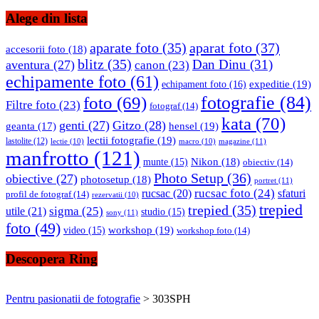
Alege din lista
aparate foto
(35)
aparat foto
(37)
accesorii foto
(18)
blitz
(35)
Dan Dinu
(31)
aventura
(27)
canon
(23)
echipamente foto
(61)
expeditie
(19)
echipament foto
(16)
fotografie
(84)
foto
(69)
Filtre foto
(23)
fotograf
(14)
kata
(70)
genti
(27)
Gitzo
(28)
hensel
(19)
geanta
(17)
lectii fotografie
(19)
lastolite
(12)
magazine
(11)
lectie
(10)
macro
(10)
manfrotto
(121)
Nikon
(18)
munte
(15)
obiectiv
(14)
Photo Setup
(36)
obiective
(27)
photosetup
(18)
portret
(11)
rucsac foto
(24)
rucsac
(20)
sfaturi
profil de fotograf
(14)
rezervatii
(10)
trepied
trepied
(35)
sigma
(25)
utile
(21)
studio
(15)
sony
(11)
foto
(49)
workshop
(19)
video
(15)
workshop foto
(14)
Descopera Ring
Pentru pasionatii de fotografie
>
303SPH