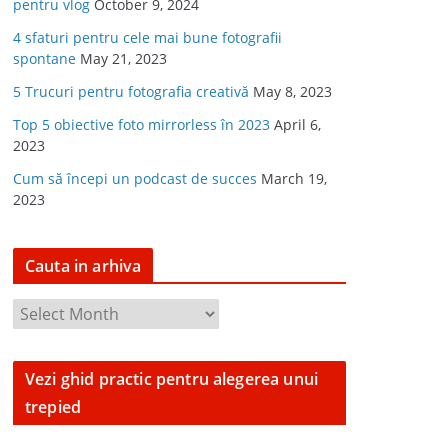
pentru vlog
October 9, 2024
4 sfaturi pentru cele mai bune fotografii
spontane
May 21, 2023
5 Trucuri pentru fotografia creativă
May 8, 2023
Top 5 obiective foto mirrorless în 2023
April 6,
2023
Cum să începi un podcast de succes
March 19,
2023
Cauta in arhiva
C
a
u
Vezi ghid practic pentru alegerea unui
t
trepied
a
i