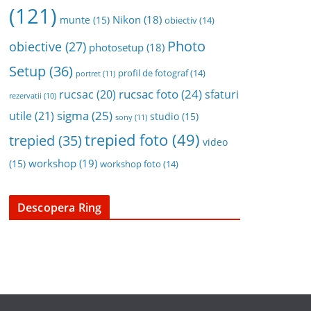
(121)
Nikon
(18)
munte
(15)
obiectiv
(14)
Photo
obiective
(27)
photosetup
(18)
Setup
(36)
profil de fotograf
(14)
portret
(11)
rucsac foto
(24)
rucsac
(20)
sfaturi
rezervatii
(10)
sigma
(25)
utile
(21)
studio
(15)
sony
(11)
trepied foto
(49)
trepied
(35)
video
workshop
(19)
(15)
workshop foto
(14)
Descopera Ring