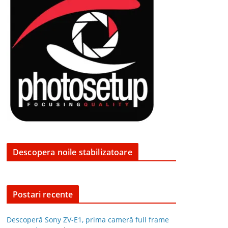
Descopera noile stabilizatoare
Postari recente
Descoperă Sony ZV-E1, prima cameră full frame