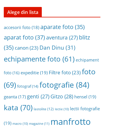
n
a
Alege din lista
r
h
aparate foto
(35)
accesorii foto
(18)
i
aparat foto
(37)
blitz
aventura
(27)
v
(35)
Dan Dinu
(31)
a
canon
(23)
echipamente foto
(61)
echipament
foto
Filtre foto
(23)
expeditie
(19)
foto
(16)
fotografie
(84)
(69)
fotograf
(14)
genti
(27)
Gitzo
(28)
geanta
(17)
hensel
(19)
kata
(70)
lectii fotografie
lastolite
(12)
lectie
(10)
manfrotto
(19)
magazine
(11)
macro
(10)