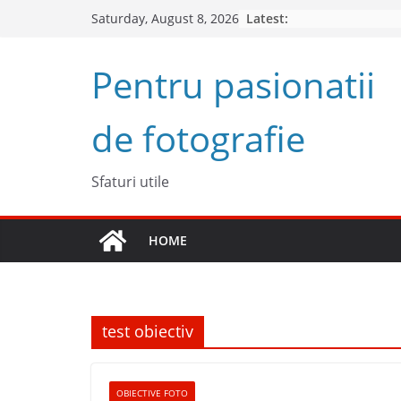
Skip
Latest:
Saturday, August 8, 2026
to
content
Pentru pasionatii
de fotografie
Sfaturi utile
HOME
test obiectiv
OBIECTIVE FOTO