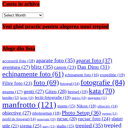
Cauta in arhiva
Cauta
in
arhiva
Vezi ghid practic pentru alegerea unui trepied
Alege din lista
aparate foto
(35)
aparat foto
(37)
accesorii foto
(18)
blitz
(35)
Dan Dinu
(31)
aventura
(27)
canon
(23)
echipamente foto
(61)
expeditie
(19)
echipament foto
(16)
fotografie
(84)
foto
(69)
Filtre foto
(23)
fotograf
(14)
kata
(70)
genti
(27)
Gitzo
(28)
hensel
(19)
geanta
(17)
lectii fotografie
(19)
lastolite
(12)
magazine
(11)
lectie
(10)
macro
(10)
manfrotto
(121)
Nikon
(18)
munte
(15)
obiectiv
(14)
Photo Setup
(36)
obiective
(27)
photosetup
(18)
portret
(11)
rucsac foto
(24)
rucsac
(20)
sfaturi
profil de fotograf
(14)
rezervatii
(10)
trepied
trepied
(35)
sigma
(25)
utile
(21)
studio
(15)
sony
(11)