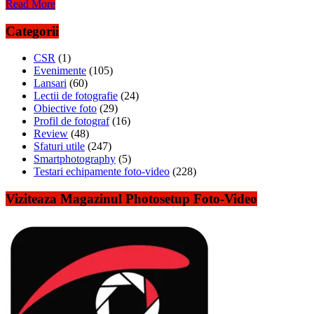
Read More
Categorii
CSR
(1)
Evenimente
(105)
Lansari
(60)
Lectii de fotografie
(24)
Obiective foto
(29)
Profil de fotograf
(16)
Review
(48)
Sfaturi utile
(247)
Smartphotography
(5)
Testari echipamente foto-video
(228)
Viziteaza Magazinul Photosetup Foto-Video