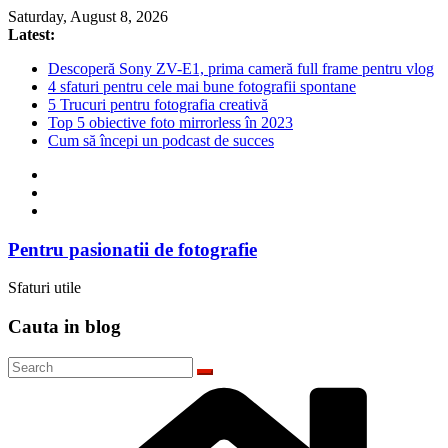
Skip
Saturday, August 8, 2026
to
Latest:
content
Descoperă Sony ZV-E1, prima cameră full frame pentru vlog
4 sfaturi pentru cele mai bune fotografii spontane
5 Trucuri pentru fotografia creativă
Top 5 obiective foto mirrorless în 2023
Cum să începi un podcast de succes
Pentru pasionatii de fotografie
Sfaturi utile
Cauta in blog