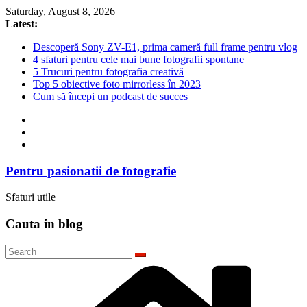
Skip
Saturday, August 8, 2026
to
Latest:
content
Descoperă Sony ZV-E1, prima cameră full frame pentru vlog
4 sfaturi pentru cele mai bune fotografii spontane
5 Trucuri pentru fotografia creativă
Top 5 obiective foto mirrorless în 2023
Cum să începi un podcast de succes
Pentru pasionatii de fotografie
Sfaturi utile
Cauta in blog