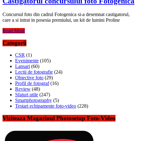
Castigatorul concursului foto Fotogenica
Concursul foto din cadrul Fotogenica si-a desemnat castigatorul,
care a si intrat in posesia premiului, un kit de lumini Proline
Read More
Categorii
CSR
(1)
Evenimente
(105)
Lansari
(60)
Lectii de fotografie
(24)
Obiective foto
(29)
Profil de fotograf
(16)
Review
(48)
Sfaturi utile
(247)
Smartphotography
(5)
Testari echipamente foto-video
(228)
Viziteaza Magazinul Photosetup Foto-Video