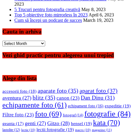
2023
5 Trucuri pentru fotografia creativă
May 8, 2023
Top 5 obiective foto mirrorless în 2023
April 6, 2023
Cum să începi un podcast de succes
March 19, 2023
Cauta in arhiva
Cauta
in
arhiva
Vezi ghid practic pentru alegerea unui trepied
Alege din lista
aparate foto
(35)
aparat foto
(37)
accesorii foto
(18)
blitz
(35)
Dan Dinu
(31)
aventura
(27)
canon
(23)
echipamente foto
(61)
expeditie
(19)
echipament foto
(16)
fotografie
(84)
foto
(69)
Filtre foto
(23)
fotograf
(14)
kata
(70)
genti
(27)
Gitzo
(28)
hensel
(19)
geanta
(17)
lectii fotografie
(19)
lastolite
(12)
magazine
(11)
lectie
(10)
macro
(10)