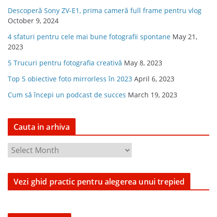
Descoperă Sony ZV-E1, prima cameră full frame pentru vlog
October 9, 2024
4 sfaturi pentru cele mai bune fotografii spontane
May 21,
2023
5 Trucuri pentru fotografia creativă
May 8, 2023
Top 5 obiective foto mirrorless în 2023
April 6, 2023
Cum să începi un podcast de succes
March 19, 2023
Cauta in arhiva
C
a
u
Vezi ghid practic pentru alegerea unui trepied
t
a
i