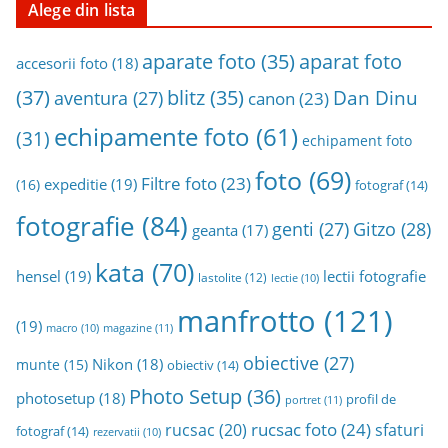
n
Alege din lista
a
aparat foto
aparate foto
(35)
r
accesorii foto
(18)
h
(37)
blitz
(35)
Dan Dinu
aventura
(27)
canon
(23)
i
echipamente foto
(61)
v
(31)
echipament foto
a
foto
(69)
Filtre foto
(23)
expeditie
(19)
(16)
fotograf
(14)
fotografie
(84)
genti
(27)
Gitzo
(28)
geanta
(17)
kata
(70)
hensel
(19)
lectii fotografie
lastolite
(12)
lectie
(10)
manfrotto
(121)
(19)
magazine
(11)
macro
(10)
obiective
(27)
Nikon
(18)
munte
(15)
obiectiv
(14)
Photo Setup
(36)
photosetup
(18)
profil de
portret
(11)
rucsac foto
(24)
rucsac
(20)
sfaturi
fotograf
(14)
rezervatii
(10)