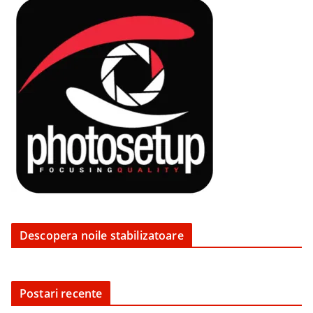
Descopera noile stabilizatoare
Postari recente