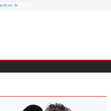
 podcast de
V-E1, prima
 pentru vlog
cele mai bune
e
otografia creativă
to mirrorless în