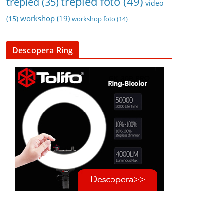
trepied foto
(49)
trepied
(35)
video
workshop
(19)
(15)
workshop foto
(14)
Descopera Ring