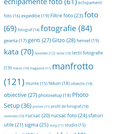
echipamente foto
(61)
echipament
foto
Filtre foto
(23)
expeditie
(19)
foto
(16)
fotografie
(84)
(69)
fotograf
(14)
genti
(27)
Gitzo
(28)
geanta
(17)
hensel
(19)
kata
(70)
lectii fotografie
lastolite
(12)
lectie
(10)
manfrotto
(19)
magazine
(11)
macro
(10)
(121)
Nikon
(18)
munte
(15)
obiectiv
(14)
Photo
obiective
(27)
photosetup
(18)
Setup
(36)
profil de fotograf
(14)
portret
(11)
rucsac foto
(24)
rucsac
(20)
sfaturi
rezervatii
(10)
sigma
(25)
utile
(21)
studio
(15)
sony
(11)