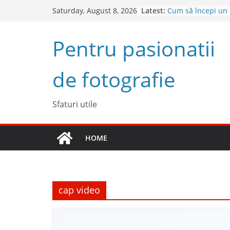
Skip
Latest:
Cum să începi un
Saturday, August 8, 2026
to
succes
Descoperă Sony Z
content
Pentru pasionatii
cameră full frame
4 sfaturi pentru 
fotografii spontan
de fotografie
5 Trucuri pentru f
Top 5 obiective fo
2023
Sfaturi utile
HOME
cap video