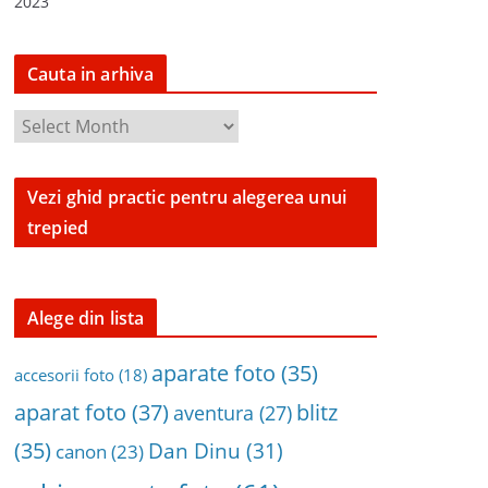
2023
Cauta in arhiva
C
a
u
Vezi ghid practic pentru alegerea unui
t
trepied
a
i
n
a
Alege din lista
r
h
aparate foto
(35)
accesorii foto
(18)
i
aparat foto
(37)
blitz
aventura
(27)
v
(35)
Dan Dinu
(31)
a
canon
(23)