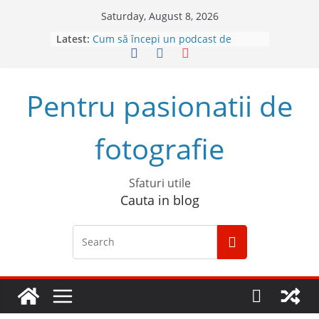
Skip
Saturday, August 8, 2026
to
Latest:
Cum să începi un podcast de
content
succes
Descoperă Sony ZV-E1, prima
cameră full frame pentru vlog
Pentru pasionatii de
4 sfaturi pentru cele mai bune
fotografii spontane
5 Trucuri pentru fotografia creativă
fotografie
Top 5 obiective foto mirrorless în
2023
Sfaturi utile
Cauta in blog