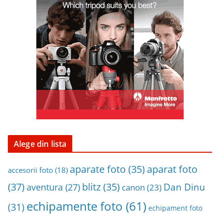
i
n
a
r
h
i
v
a
Alege din lista
aparat foto
aparate foto
(35)
accesorii foto
(18)
(37)
blitz
(35)
Dan Dinu
aventura
(27)
canon
(23)
echipamente foto
(61)
(31)
echipament foto