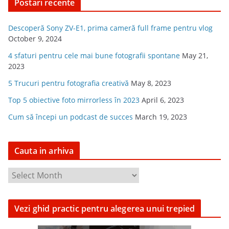
Postari recente
Descoperă Sony ZV-E1, prima cameră full frame pentru vlog
October 9, 2024
4 sfaturi pentru cele mai bune fotografii spontane
May 21,
2023
5 Trucuri pentru fotografia creativă
May 8, 2023
Top 5 obiective foto mirrorless în 2023
April 6, 2023
Cum să începi un podcast de succes
March 19, 2023
Cauta in arhiva
C
a
u
Vezi ghid practic pentru alegerea unui trepied
t
a