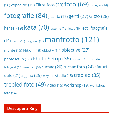
foto
(69)
Filtre foto
(23)
expeditie
(19)
(16)
fotograf
(14)
fotografie
(84)
genti
(27)
Gitzo
(28)
geanta
(17)
kata
(70)
hensel
(19)
lectii fotografie
lastolite
(12)
lectie
(10)
manfrotto
(121)
(19)
magazine
(11)
macro
(10)
obiective
(27)
Nikon
(18)
munte
(15)
obiectiv
(14)
Photo Setup
(36)
photosetup
(18)
profil de
portret
(11)
rucsac foto
(24)
rucsac
(20)
sfaturi
fotograf
(14)
rezervatii
(10)
trepied
(35)
sigma
(25)
utile
(21)
studio
(15)
sony
(11)
trepied foto
(49)
workshop
(19)
video
(15)
workshop
foto
(14)
Descopera Ring