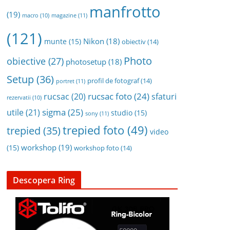
manfrotto
(19)
magazine
(11)
macro
(10)
(121)
Nikon
(18)
munte
(15)
obiectiv
(14)
Photo
obiective
(27)
photosetup
(18)
Setup
(36)
profil de fotograf
(14)
portret
(11)
rucsac foto
(24)
rucsac
(20)
sfaturi
rezervatii
(10)
sigma
(25)
utile
(21)
studio
(15)
sony
(11)
trepied foto
(49)
trepied
(35)
video
workshop
(19)
(15)
workshop foto
(14)
Descopera Ring