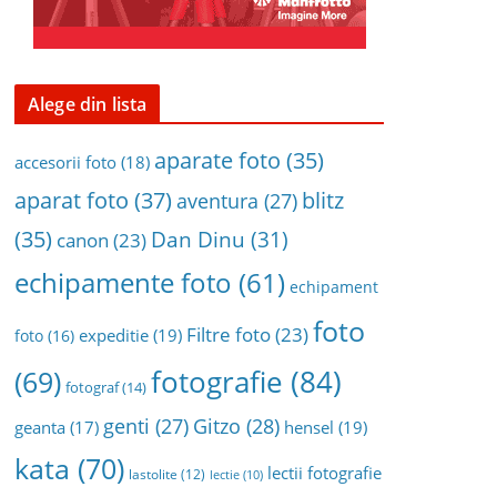
Alege din lista
aparate foto
(35)
accesorii foto
(18)
aparat foto
(37)
blitz
aventura
(27)
(35)
Dan Dinu
(31)
canon
(23)
echipamente foto
(61)
echipament
foto
Filtre foto
(23)
expeditie
(19)
foto
(16)
fotografie
(84)
(69)
fotograf
(14)
genti
(27)
Gitzo
(28)
geanta
(17)
hensel
(19)
kata
(70)
lectii fotografie
lastolite
(12)
lectie
(10)