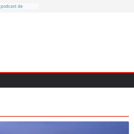
 podcast de
V-E1, prima
 pentru vlog
cele mai bune
ne
otografia creativă
to mirrorless în