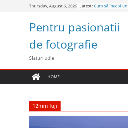
Skip
Latest:
Cum să începi un
Thursday, August 6, 2026
to
succes
Descoperă Sony Z
content
Pentru pasionatii
cameră full frame
4 sfaturi pentru 
fotografii sponta
de fotografie
5 Trucuri pentru f
Top 5 obiective fo
2023
Sfaturi utile
HOME
12mm fuji